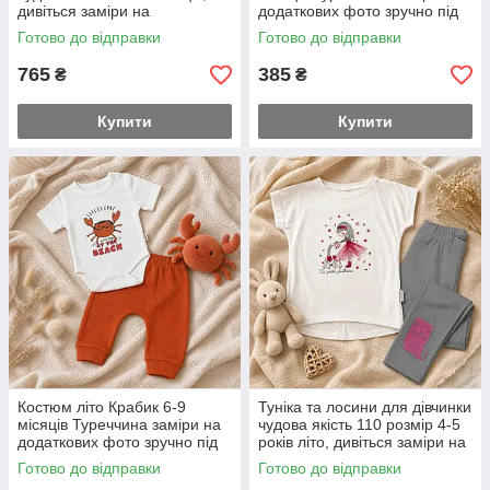
дивіться заміри на
додаткових фото зручно під
додаткових фото 80-й розмір
памперс
Готово до відправки
Готово до відправки
765
385
₴
₴
Купити
Купити
Костюм літо Крабик 6-9
Туніка та лосини для дівчинки
місяців Туреччина заміри на
чудова якість 110 розмір 4-5
додаткових фото зручно під
років літо, дивіться заміри на
памперс
додаткових фото
Готово до відправки
Готово до відправки