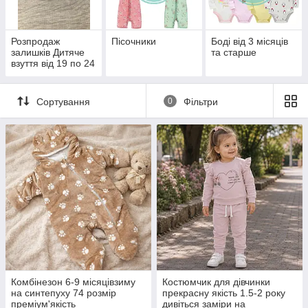
Розпродаж
Пісочники
Боді від 3 місяців
залишків Дитяче
та старше
взуття від 19 по 24
розмір
Сортування
0
Фільтри
Комбінезон 6-9 місяцівзиму
Костюмчик для дівчинки
на синтепуху 74 розмір
прекрасну якість 1.5-2 року
преміум'якість
дивіться заміри на