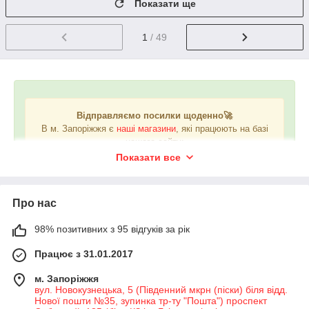
Показати ще
1
/ 49
Відправляємо посилки щоденно🚀
В м. Запоріжжя є
наші магазини
, які працюють на базі
нашого сайту:
❤️вул. Новокузнецька, 5 (Південний мкрн)
Показати все
❤️вул. Ладозька, 20 (Бородинський мкрн)
❤️вул. Хортицьке шосе, 14 (Хортицький мкрн)
Про нас
98% позитивних з 95 відгуків за рік
Працює з 31.01.2017
м. Запоріжжя
вул. Новокузнецька, 5 (Південний мкрн (піски) біля відд.
Нової пошти №35, зупинка тр-ту "Пошта") проспект