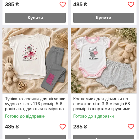
385
485
₴
₴
Купити
Купити
Туніка та лосини для дівчинки
Костюмчик для дівчинки на
чудова якість 116 розмір 5-6
спекотне літо 3-6 місяців 68
років літо, дивіться заміри на
розмір із шортами зручними
додаткових фото
під памперс
Готово до відправки
Готово до відправки
485
285
₴
₴