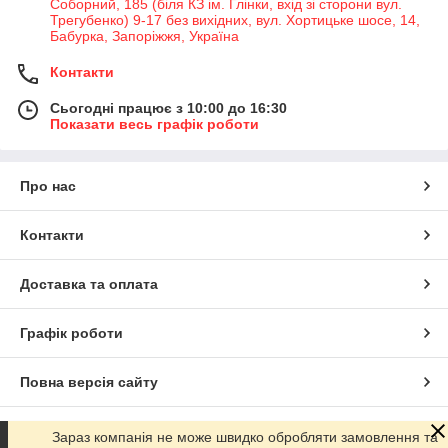
Соборний, 185 (біля КЗ ім. Глінки, вхід зі сторони вул.
Трегубенко) 9-17 без вихідних, вул. Хортицьке шосе, 14,
Бабурка, Запоріжжя, Україна
Контакти
Сьогодні працює з 10:00 до 16:30
Показати весь графік роботи
Про нас
Контакти
Доставка та оплата
Графік роботи
Повна версія сайту
Сайт створено на маркетплейсі
Prom.ua
Зараз компанія не може швидко обробляти замовлення та