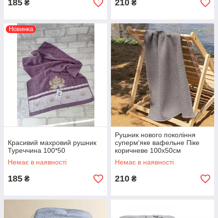
185
210
₴
₴
Новинка
Рушник нового покоління
Красивий махровий рушник
суперм'яке вафельне Піке
Туреччина 100*50
коричневе 100х50см
Немає в наявності
Немає в наявності
185
210
₴
₴