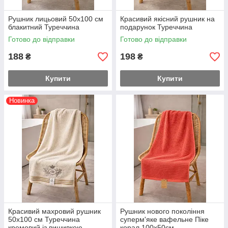
Рушник лицьовий 50х100 см
Красивий якісний рушник на
блакитний Туреччина
подарунок Туреччина
Готово до відправки
Готово до відправки
188
198
₴
₴
Купити
Купити
Новинка
Красивий махровий рушник
Рушник нового покоління
50х100 см Туреччина
суперм'яке вафельне Піке
кремовий із вишивкою
корал 100х50см