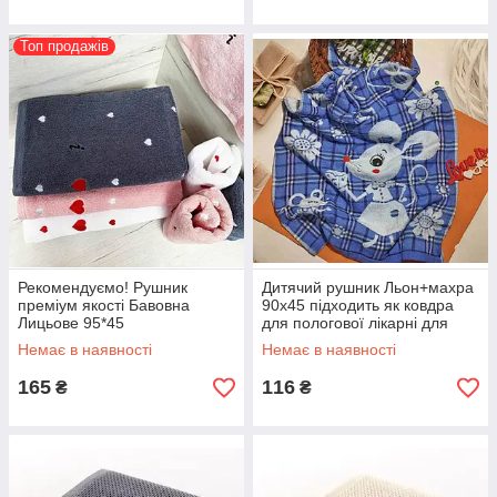
Топ продажів
Рекомендуємо! Рушник
Дитячий рушник Льон+махра
преміум якості Бавовна
90х45 підходить як ковдра
Лицьове 95*45
для пологової лікарні для
новонародженого
Немає в наявності
Немає в наявності
165
116
₴
₴