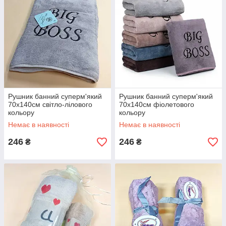
Рушник банний суперм'який
Рушник банний суперм'який
70х140см світло-лілового
70х140см фіолетового
кольору
кольору
Немає в наявності
Немає в наявності
246
246
₴
₴