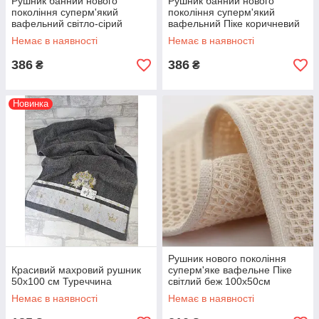
Рушник банний нового
Рушник банний нового
покоління суперм'який
покоління суперм'який
вафельний світло-сірий
вафельний Піке коричневий
70х140см
Немає в наявності
Немає в наявності
386
386
₴
₴
Новинка
Рушник нового покоління
Красивий махровий рушник
суперм'яке вафельне Піке
50х100 см Туреччина
світлий беж 100х50см
Немає в наявності
Немає в наявності