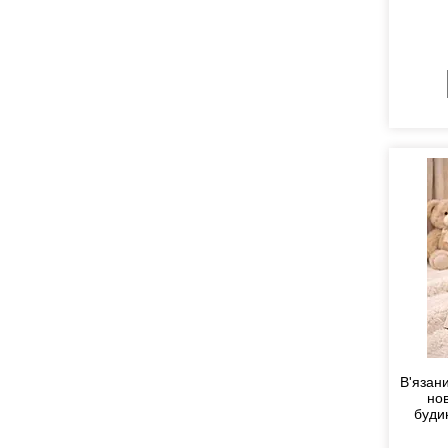
В'язани
но
буди