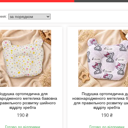
одушка ортопедична для
Подушка ортопедична д
ародженого метелика бавовна
новонародженого метелика 
равильного розвитку шийного
для правильного розвитку ш
відділу хребта
відділу хребта
190 ₴
190 ₴
Готово до відправки
Готово до відправки