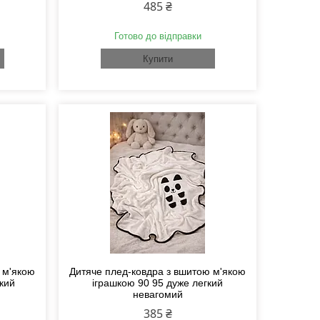
485 ₴
Готово до відправки
Купити
 м'якою
Дитяче плед-ковдра з вшитою м'якою
кий
іграшкою 90 95 дуже легкий
невагомий
385 ₴