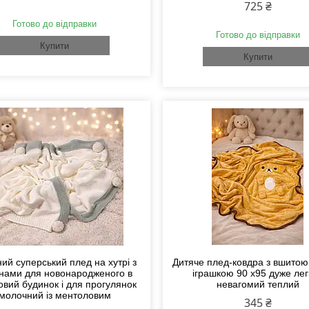
725 ₴
Готово до відправки
Готово до відправки
Купити
Купити
ний суперський плед на хутрі з
Дитяче плед-ковдра з вшитою
нами для новонародженого в
іграшкою 90 х95 дуже лег
овий будинок і для прогулянок
невагомий теплий
молочний із ментоловим
345 ₴