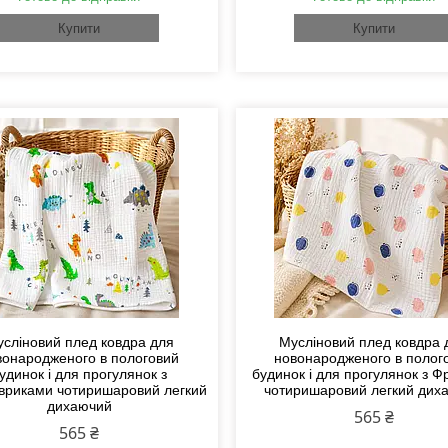
Купити
Купити
сліновий плед ковдра для
Мусліновий плед ковдра 
вонародженого в пологовий
новонародженого в полог
удинок і для прогулянок з
будинок і для прогулянок з Ф
вриками чотиришаровий легкий
чотиришаровий легкий дих
дихаючий
565 ₴
565 ₴