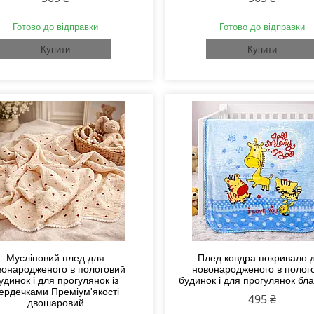
Готово до відправки
Готово до відправки
Купити
Купити
Мусліновий плед для
Плед ковдра покривало 
вонародженого в пологовий
новонародженого в полог
удинок і для прогулянок із
будинок і для прогулянок бл
ердечками Преміум'якості
495 ₴
двошаровий