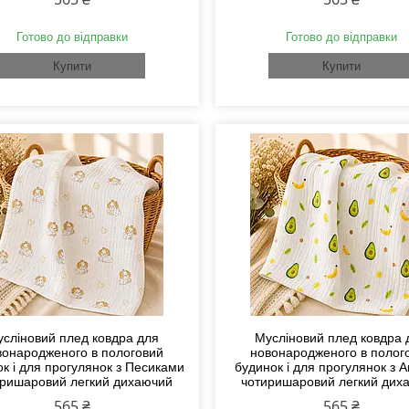
Готово до відправки
Готово до відправки
Купити
Купити
сліновий плед ковдра для
Мусліновий плед ковдра 
вонародженого в пологовий
новонародженого в полог
к і для прогулянок з Песиками
будинок і для прогулянок з 
ришаровий легкий дихаючий
чотиришаровий легкий дих
565 ₴
565 ₴