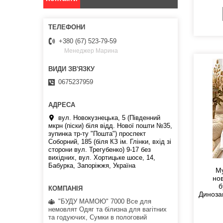
+380 (67) 523-79-59
Менеджер Марина
0675237959
вул. Новокузнецька, 5 (Південний
мкрн (піски) біля відд. Нової пошти №35,
зупинка тр-ту "Пошта") проспект
Соборний, 185 (біля КЗ ім. Глінки, вхід зі
сторони вул. Трегубенко) 9-17 без
вихідних, вул. Хортицьке шосе, 14,
Бабурка, Запоріжжя, Україна
Му
но
б
Диноза
"БУДУ МАМОЮ" 7000 Все для
немовлят Одяг та білизна для вагітних
та годуючих, Сумки в пологовий