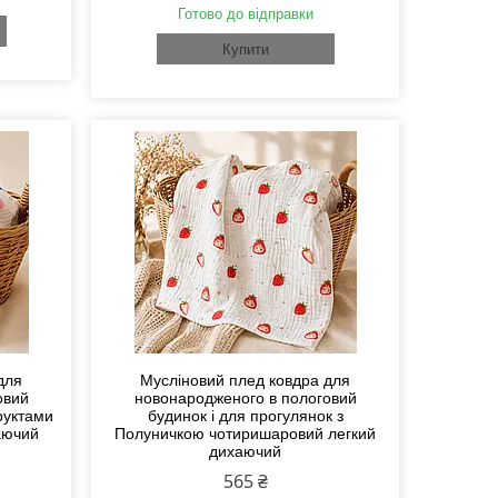
Готово до відправки
Купити
для
Мусліновий плед ковдра для
овий
новонародженого в пологовий
руктами
будинок і для прогулянок з
аючий
Полуничкою чотиришаровий легкий
дихаючий
565 ₴