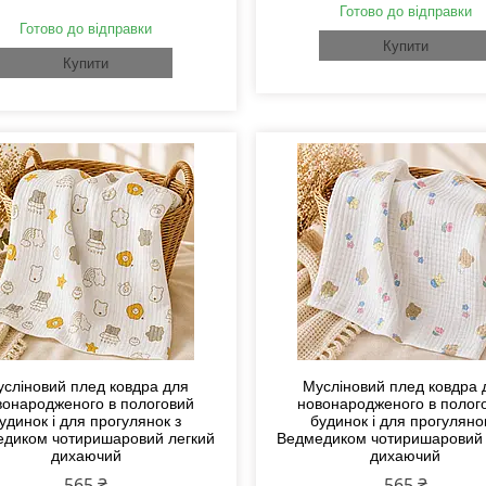
Готово до відправки
Готово до відправки
Купити
Купити
сліновий плед ковдра для
Мусліновий плед ковдра 
вонародженого в пологовий
новонародженого в полог
удинок і для прогулянок з
будинок і для прогуляно
диком чотиришаровий легкий
Ведмедиком чотиришаровий 
дихаючий
дихаючий
565 ₴
565 ₴