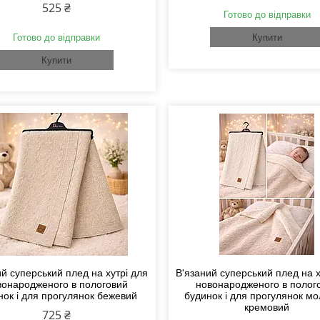
525 ₴
Готово до відправки
Готово до відправки
Купити
Купити
й суперський плед на хутрі для
В'язаний суперський плед на х
вонародженого в пологовий
новонародженого в полог
нок і для прогулянок бежевий
будинок і для прогулянок мо
кремовий
725 ₴