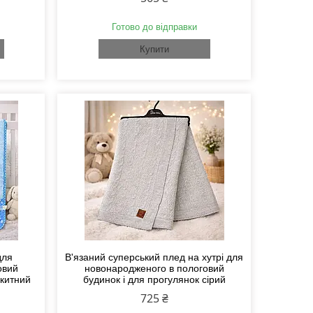
Готово до відправки
Купити
для
В'язаний суперський плед на хутрі для
овий
новонародженого в пологовий
акитний
будинок і для прогулянок сірий
725 ₴