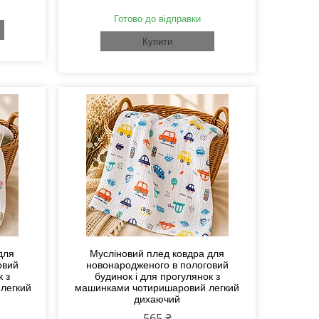
Готово до відправки
Купити
для
Мусліновий плед ковдра для
овий
новонародженого в пологовий
к з
будинок і для прогулянок з
легкий
машинками чотиришаровий легкий
дихаючий
565 ₴