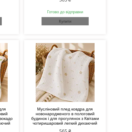
Готово до відправки
Купити
для
Мусліновий плед ковдра для
овий
новонародженого в пологовий
Авокадо
будинок і для прогулянок з Квітами
аючий
чотиришаровий легкий дихаючий
565 ₴