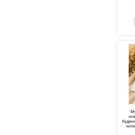
Му
но
будино
чоти