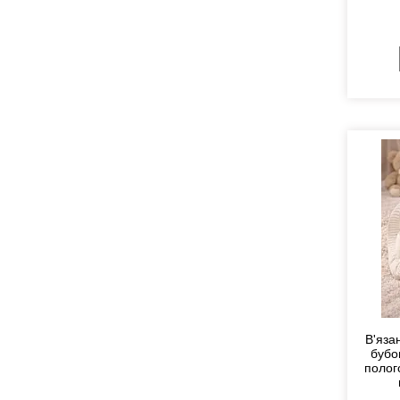
В'яза
бубо
полог