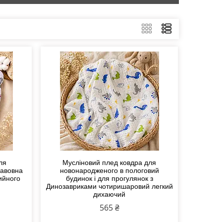
ля
Мусліновий плед ковдра для
бавовна
новонародженого в пологовий
ийного
будинок і для прогулянок з
Динозавриками чотиришаровий легкий
дихаючий
565 ₴