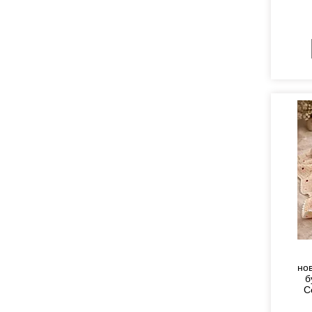
но
б
С