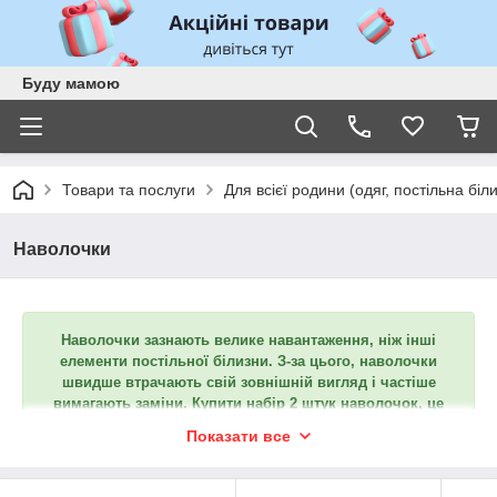
Буду мамою
Товари та послуги
Для всієї родини (одяг, постільна біл
Наволочки
Наволочки зазнають велике навантаження, ніж інші
елементи постільної білизни. З-за цього, наволочки
швидше втрачають свій зовнішній вигляд і частіше
вимагають заміни. Купити набір 2 штук наволочок, це
набагато вигідніше і зручніше, ніж купувати весь
Показати все
комплект постільної білизни.
Наволочки виконані з м'якого і приємного на дотик