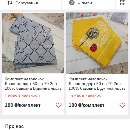
Сортування
0
Фільтри
гіпоалергенного матеріалу (100% бавовна ) високої
якості (ТУРЕЧЧИНА).
Використовувані тканини стійкі до багаторазового
прання: не линяють і не втрачають форму.
Комплект наволочок
Комплект наволочок
Євростандарт 50 на 70 2шт
Євростандарт 50 на 70 2шт
100% бавовна Відмінна якість
100% бавовна Відмінна якість
Немає в наявності
Немає в наявності
180
180
₴/комплект
₴/комплект
Про нас