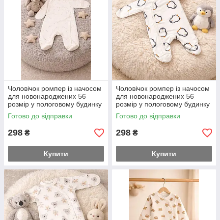
Чоловічок ромпер із начосом
Чоловічок ромпер із начосом
для новонароджених 56
для новонароджених 56
розмір у пологовому будинку
розмір у пологовому будинку
або на виписку Зірки
або на виписку Пінгвінчик
Готово до відправки
Готово до відправки
298
298
₴
₴
Купити
Купити