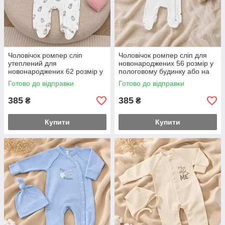
Чоловічок ромпер сліп
Чоловічок ромпер сліп для
утеплений для
новонароджених 56 розмір у
новонароджених 62 розмір у
пологовому будинку або на
пологовий будинок або на
виписку якість супер
Готово до відправки
Готово до відправки
виписку якість супер
385
385
₴
₴
Купити
Купити