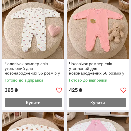
Чоловічок ромпер сліп
Чоловічок ромпер сліп
утеплений для
утеплений для
новонароджених 56 розмір у
новонароджених 56 розмір у
пологовий будинок або на
пологовий будинок або на
Готово до відправки
Готово до відправки
виписку якість супер
виписку якість супер
395
425
₴
₴
Купити
Купити