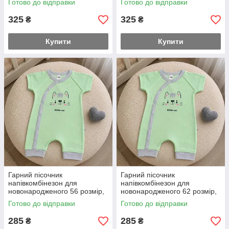
Готово до відправки
Готово до відправки
рубчик
рубчик 0-3 місяці
325
325
₴
₴
Купити
Купити
Гарний пісочник
Гарний пісочник
напівкомбінезон для
напівкомбінезон для
новонародженого 56 розмір,
новонародженого 62 розмір,
те, що треба в спеку, тканина
те, що треба в спеку, тканина
Готово до відправки
Готово до відправки
повітропроникна з
повітропроникна з
перфорацією
перфорацією
285
285
₴
₴