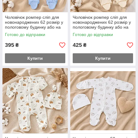
Чоловічок ромпер сліп для
Чоловічок ромпер сліп для
новонароджених 62 розмір у
новонароджених 62 розмір у
пологовому будинку або на
пологовому будинку або на
виписку якість супер
виписку якість супер
Готово до відправки
Готово до відправки
395
425
₴
₴
Купити
Купити