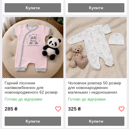
Купити
Купити
Гарний пісочник
Чоловічок ромпер 50 розмір
напівкомбінезон для
для новонароджених
новонародженого 62 розмір
маленьких і недоношених
те, що треба в спеку, заміри
діток шапочка у подарунок
Готово до відправки
Готово до відправки
на додаткових фото
285
325
₴
₴
Купити
Купити