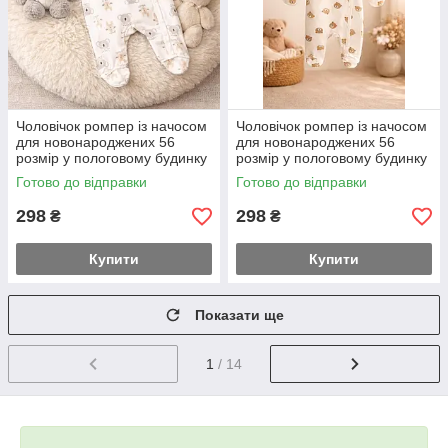
Чоловічок ромпер із начосом
Чоловічок ромпер із начосом
для новонароджених 56
для новонароджених 56
розмір у пологовому будинку
розмір у пологовому будинку
або на виписку Коала Зайчик
або на виписку
Готово до відправки
Готово до відправки
298
298
₴
₴
Купити
Купити
Показати ще
1
/ 14