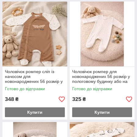
Чоловічок ромпер сліп із
Чоловічок ромпер для
начосом для
новонароджених 56 розмір у
новонароджених 56 розмір у
пологовому будинку або на
пологовому будинку або на
виписку Горошок на
Готово до відправки
Готово до відправки
виписку Ангелочок бежевий
блискавці дуже зручно
348
325
₴
₴
Купити
Купити