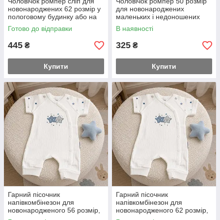
Чоловічок ромпер сліп для
Чоловічок ромпер 50 розмір
новонароджених 62 розмір у
для новонароджених
пологовому будинку або на
маленьких і недоношених
виписку якість супер на
діток шапочка у подарунок
Готово до відправки
В наявності
блискавці
445
325
₴
₴
Купити
Купити
Гарний пісочник
Гарний пісочник
напівкомбінезон для
напівкомбінезон для
новонародженого 56 розмір,
новонародженого 62 розмір,
те, що треба в спеку, тканина
те, що треба в спеку, тканина