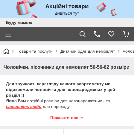
Буду мамою
Товари та послуги
Дитячий одяг для немовлят
Чолов
Чоловічки, пісочники для немовлят 50-56-62 розміри
Для зручності перегляду нашого асортименту ми
відокремили чоловічки для новонароджених у цей
розділ :)
Якщо Вам потрібні розміри для новонароджених - то
натисніть сюди
для переходу
Тут Ви зможете знайти 50, 56 і 62р, всі ці розміри підходять у
Показати все
пологовий будинок для новонароджених.
При виборі розміру рекомендуємо враховувати показання
узд,