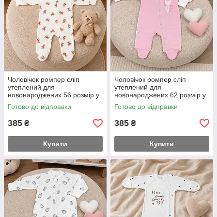
Чоловічок ромпер сліп
Чоловічок ромпер сліп
утеплений для
утеплений для
новонароджених 56 розмір у
новонароджених 62 розмір у
пологовий будинок або на
пологовий будинок або на
Готово до відправки
Готово до відправки
виписку якість супер
виписку якість супер
385
385
₴
₴
Купити
Купити