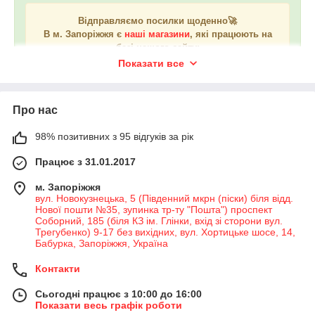
Відправляємо посилки щоденно🚀
В м. Запоріжжя є
наші магазини
, які працюють на
базі нашого сайту:
❤️вул. Новокузнецька, 5 (Південний мкрн)
Показати все
❤️вул. Ладозька, 20 (Бородинський мкрн)
❤️вул. Хортицьке шосе, 14 (Хортицький мкрн)
Про нас
98% позитивних з 95 відгуків за рік
Працює з 31.01.2017
м. Запоріжжя
вул. Новокузнецька, 5 (Південний мкрн (піски) біля відд.
Нової пошти №35, зупинка тр-ту "Пошта") проспект
Соборний, 185 (біля КЗ ім. Глінки, вхід зі сторони вул.
Трегубенко) 9-17 без вихідних, вул. Хортицьке шосе, 14,
Бабурка, Запоріжжя, Україна
Контакти
Сьогодні працює з 10:00 до 16:00
Показати весь графік роботи