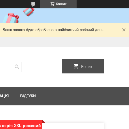
Кошик
й. Ваша заявка буде оброблена в найближчий робочий день.
Кошик
АЦІЯ
ВІДГУКИ
а серія XХL рожевий