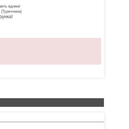
віть вдома!
(Туреччина)
рунка!