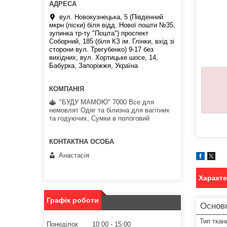
вул. Новокузнецька, 5 (Південний
мкрн (піски) біля відд. Нової пошти №35,
зупинка тр-ту "Пошта") проспект
Соборний, 185 (біля КЗ ім. Глінки, вхід зі
сторони вул. Трегубенко) 9-17 без
вихідних, вул. Хортицьке шосе, 14,
Бабурка, Запоріжжя, Україна
"БУДУ МАМОЮ" 7000 Все для
немовлят Одяг та білизна для вагітних
та годуючих, Сумки в пологовий
Анастасія
Характ
Графік роботи
Основ
Тип ткан
Понеділок
10:00
15:00