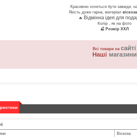
Красивою хочеться бути завжди, на
Якість дуже гарна, матеріал
віскоза
Відмінна ідея для пода
🔥​​
Колір , як на фото
🍒 Розмір ХХЛ
сайті
Всі товари на
Наші
магазини
еристики
ні
ини
Віскоза