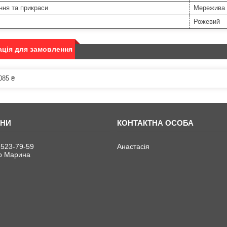
ння та прикраси
Мережива
Рожевий
ція для замовлення
085 ₴
 523-79-59
Анастасія
р Марина