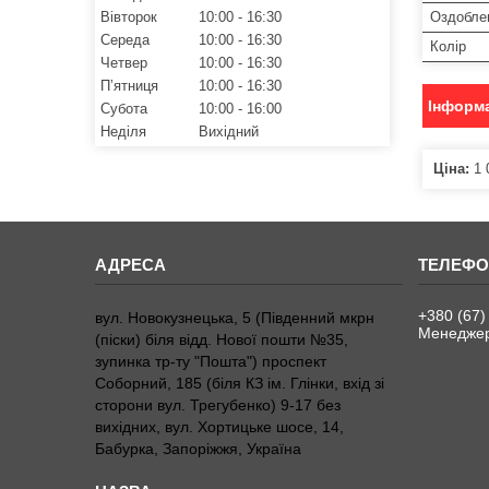
Вівторок
10:00
16:30
Оздобле
Середа
10:00
16:30
Колір
Четвер
10:00
16:30
Пʼятниця
10:00
16:30
Інформа
Субота
10:00
16:00
Неділя
Вихідний
Ціна:
1 
+380 (67)
вул. Новокузнецька, 5 (Південний мкрн
Менедже
(піски) біля відд. Нової пошти №35,
зупинка тр-ту "Пошта") проспект
Соборний, 185 (біля КЗ ім. Глінки, вхід зі
сторони вул. Трегубенко) 9-17 без
вихідних, вул. Хортицьке шосе, 14,
Бабурка, Запоріжжя, Україна