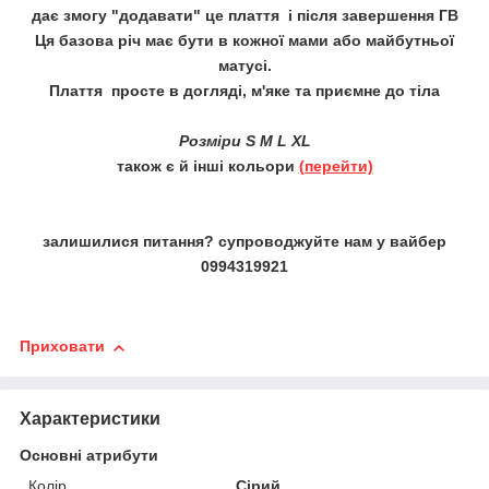
дає змогу "додавати" це плаття і після завершення ГВ
Ця базова річ має бути в кожної мами або майбутньої
матусі.
Плаття просте в догляді, м'яке та приємне до тіла
Розміри S M L XL
також є й інші кольори
(перейти)
залишилися питання? супроводжуйте нам у вайбер
0994319921
Приховати
Характеристики
Основні атрибути
Колір
Сірий