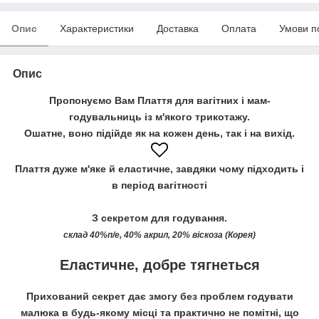
Опис
Характеристики
Доставка
Оплата
Умови п
Опис
Пропонуємо Вам
Плаття для вагітних і мам-
годувальниць із м'якого трикотажу.
Ошатне, воно підійде як на кожен день, так і на вихід.
Плаття дуже м'яке й еластичне, завдяки чому підходить і
в період вагітності
З секретом для годування.
склад 40%п/е, 40% акрил, 20% віскоза (Корея)
Еластичне, добре тягнеться
Прихований секрет дає змогу без проблем годувати
малюка в будь-якому місці та практично не помітні, що