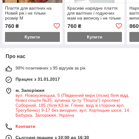
Плаття для вагітних на
Красиве нарядне плаття
Наря
Новий рік і не тільки
для вагітних і годуючих
вагі
розмір М
мам на виписку і не тільки
випи
розмір М
XXL
760
760
860
₴
₴
Купити
Купити
Про нас
98% позитивних з 95 відгуків за рік
Працює з 31.01.2017
м. Запоріжжя
вул. Новокузнецька, 5 (Південний мкрн (піски) біля відд.
Нової пошти №35, зупинка тр-ту "Пошта") проспект
Соборний, 185 (біля КЗ ім. Глінки, вхід зі сторони вул.
Трегубенко) 9-17 без вихідних, вул. Хортицьке шосе, 14,
Бабурка, Запоріжжя, Україна
Контакти
Сьогодні працює з 10:00 до 16:30