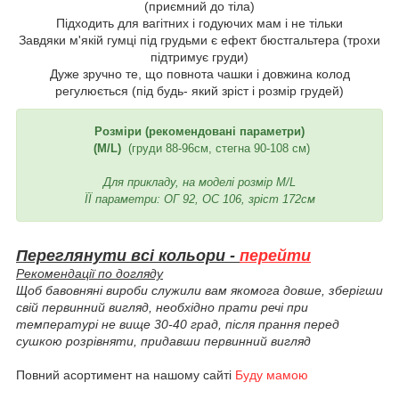
(приємний до тіла)
Підходить для вагітних і годуючих мам і не тільки
Завдяки м'якій гумці під грудьми є ефект бюстгальтера (трохи
підтримує груди)
Дуже зручно те, що повнота чашки і довжина колод
регулюється (під будь- який зріст і розмір грудей)
Розміри (рекомендовані параметри)
(M/L)
(груди 88-96см, стегна 90-108 см)
Для прикладу, на моделі розмір M/L
ЇЇ параметри: ОГ 92, ОС 106, зріст 172см
Переглянути всі кольори -
перейти
Рекомендації по догляду
Щоб бавовняні вироби служили вам якомога довше, зберігши
свій первинний вигляд, необхідно прати речі при
температурі не вище 30-40 град, після прання перед
сушкою розрівняти, придавши первинний вигляд
Повний асортимент на нашому сайті
Буду мамою