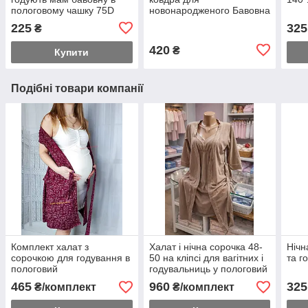
пологовому чашку 75D
новонародженого Бавовна
Польща
225
325
₴
420
₴
Купити
Подібні товари компанії
Комплект халат з
Халат і нічна сорочка 48-
Нічн
сорочкою для годування в
50 на кліпсі для вагітних і
та г
пологовий
годувальниць у пологовий
будинок
465
960
325
₴/комплект
₴/комплект