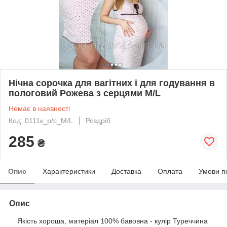
Нічна сорочка для вагітних і для годування в
пологовий Рожева з серцями M/L
Немає в наявності
Код: 0111к_р/с_M/L
Роздріб
285
₴
Опис
Характеристики
Доставка
Оплата
Умови п
Опис
Якість хороша, матеріал 100% бавовна - кулір Туреччина