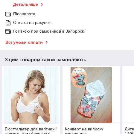
Детальніше
Післяплата
Оплата на рахунок
Готівкою при самовивозі в Запоріжжі
Всі умови оплати
З цим товаром також замовляють
Бюстгальтер для вагітних і
Конверт на виписку
Дитя
годують мам бавовну в
ковдра для
140*