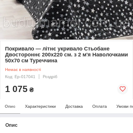
Покривало — літнє укривало Стьобане
Двостороннє 200x220 см. з 2 м'я Наволочками
50x70 см Туреччина
Немає в наявності
Код: Ep-017041
Роздріб
1 075
₴
Опис
Характеристики
Доставка
Оплата
Умови п
Опис