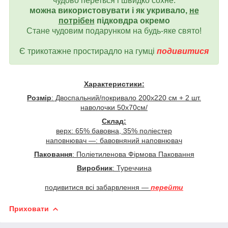
чудово переться і швидко сохне.
можна використовувати і як укривало,
не
потрібен
підковдра окремо
Стане чудовим подарунком на будь-яке свято!
Є трикотажне простирадло на гумці
подивитися
Характеристики:
Розмір
: Двоспальний/покривало 200х220 см + 2 шт.
наволочки 50х70см/
Склад:
верх: 65% бавовна, 35% поліестер
наповнювач —: бавовняний наповнювач
Паковання
: Поліетиленова Фірмова Паковання
Виробник
: Туреччина
подивитися всі забарвлення —
перейти
Приховати