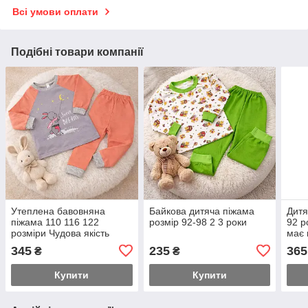
Всі умови оплати
Подібні товари компанії
Утеплена бавовняна
Байкова дитяча піжама
Дитя
піжама 110 116 122
розмір 92-98 2 3 роки
92 р
розміри Чудова якість
має 
кост
345
235
365
₴
₴
дода
Купити
Купити