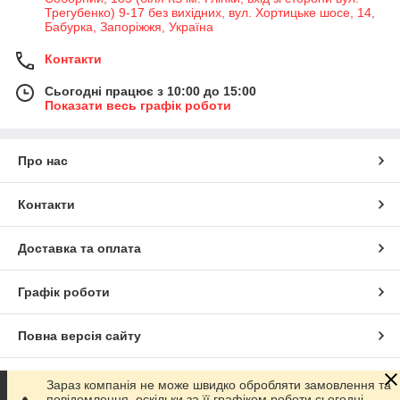
Трегубенко) 9-17 без вихідних, вул. Хортицьке шосе, 14,
Бабурка, Запоріжжя, Україна
Контакти
Сьогодні працює з 10:00 до 15:00
Показати весь графік роботи
Про нас
Контакти
Доставка та оплата
Графік роботи
Повна версія сайту
Сайт створено на маркетплейсі
Prom.ua
Зараз компанія не може швидко обробляти замовлення та
повідомлення, оскільки за її графіком роботи сьогодні