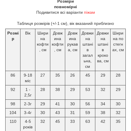
Розміри
повномірні
Подивитися всі варіанти
піжам
Таблиця розмірів (+/-1 см), вік вказаний приблизно
Розмі
Вік
Шири
Довж
Довж
Довжи
Довжи
Шири
р
на
ина
ина
на
на
на по
кофти
кофти
рукав
штані
штані
стегн
, см
, см
а, см
в
в
ах, см
загал
кроко
ьна,
ва, см
см
86
9-18
27
35
26
45
29
28
міс
92
1 -
28
38
29
53
32
29
2,5г
98
2-3г
29
41
30
56
34
30
104
3-4г
30
43
31
59
38
32
110
4-5
32
45
33
63
42
35
років