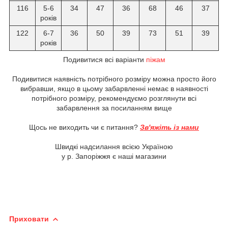
116
5-6
34
47
36
68
46
37
років
122
6-7
36
50
39
73
51
39
років
Подивитися всі варіанти
піжам
Подивитися наявність потрібного розміру можна просто його
вибравши, якщо в цьому забарвленні немає в наявності
потрібного розміру, рекомендуємо розглянути всі
забарвлення за посиланням вище
Щось не виходить чи є питання?
Зв'яжіть із нами
Швидкі надсилання всією Україною
у р. Запоріжжя є наші магазини
Приховати