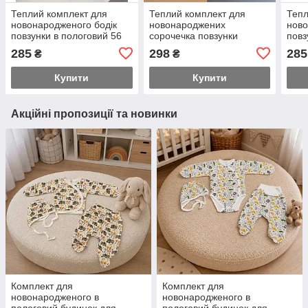
Теплий комплект для
Теплий комплект для
Тепл
новонародженого бодік
новонароджених
ново
повзунки в пологовий 56
сорочечка повзунки
повз
розмір
шапочка 56 розмір
розм
285
298
285
₴
₴
Купити
Купити
Акційні пропозиції та новинки
Комплект для
Комплект для
новонародженого в
новонародженого в
пологовий будинок для
пологовий будинок для