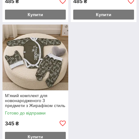
485
485
₴
₴
Купити
Купити
М'який комплект для
новонародженого 3
предмети з Жирафіком стиль
із перших днів 56-й розмір
Готово до відправки
345
₴
Купити