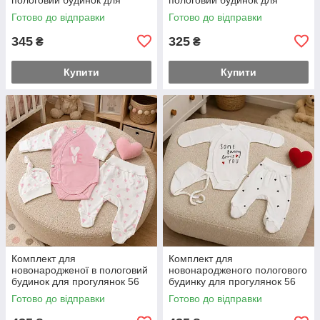
прогулянок 56 розмір
прогулянок 56 розмір боді
Готово до відправки
Готово до відправки
розпашування повзуни та
повзуни та чепчик заміри на
чепчик заміри на додаткових
додаткових фото
345
325
₴
₴
фото
Купити
Купити
Комплект для
Комплект для
новонародженої в пологовий
новонародженого пологового
будинок для прогулянок 56
будинку для прогулянок 56
розмір боді повзуни та
розмір боді повзуни та чепчик
Готово до відправки
Готово до відправки
шапочка заміри на
заміри на додаткових фото
додаткових фото