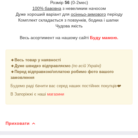
Розмір
56
(0-2мес)
100% бавовна
з невеликим начосом
Дуже хороший варіант для
осінньо-зимового
періоду
Комплект складається з повзунків, бодика і шапки
Чудова якість
Весь асортимент на нашому сайті
Б
уду мамою.
🔸Весь товар у наявності
🔸Дуже швидко відправляємо
(по всій Україні)
🔸Перед відправкою/оплатою робимо фото вашого
замовлення
Будемо раді бачити вас серед наших постійних покупців
❤️
В Запоріжжі є наші
магазини
Приховати