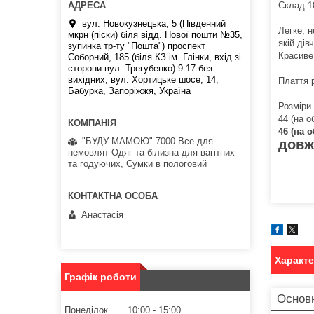
Склад 1
вул. Новокузнецька, 5 (Південний
Легке, н
мкрн (піски) біля відд. Нової пошти №35,
якій дівч
зупинка тр-ту "Пошта") проспект
Красиве 
Соборний, 185 (біля КЗ ім. Глінки, вхід зі
сторони вул. Трегубенко) 9-17 без
вихідних, вул. Хортицьке шосе, 14,
Плаття р
Бабурка, Запоріжжя, Україна
Розміри
44 (на о
46 (на 
"БУДУ МАМОЮ" 7000 Все для
довж
немовлят Одяг та білизна для вагітних
та годуючих, Сумки в пологовий
Анастасія
Характ
Графік роботи
Основн
Понеділок
10:00
15:00