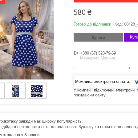
ка
580 ₴
Готово до відправки
Код:
00428_
Купи
Купити
+380 (67) 523-79-59
Менеджер Марина
У компанії підключені електронні
покидаючи сайту.
 трикотажу завжди має широку популярність.
ідійде в період вагітності, до пологового будинку та потім після пологів
виготовлена з бавовни