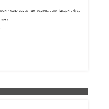
о носити саме мамам, що годують, воно підходить будь-
такі є.
.