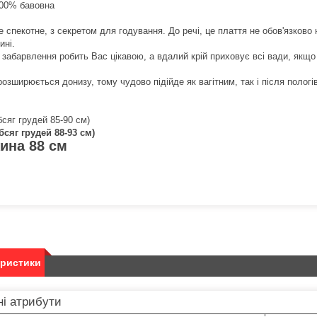
00% бавовна
е спекотне, з секретом для годування. До речі, це плаття не обов'язков
ині.
забарвлення робить Вас цікавою, а вдалий крій приховує всі вади, якщо 
озширюється донизу, тому чудово підійде як вагітним, так і після пологів
бсяг грудей 85-90 см)
обсяг грудей 88-93 см)
ина 88 см
еристики
і атрибути