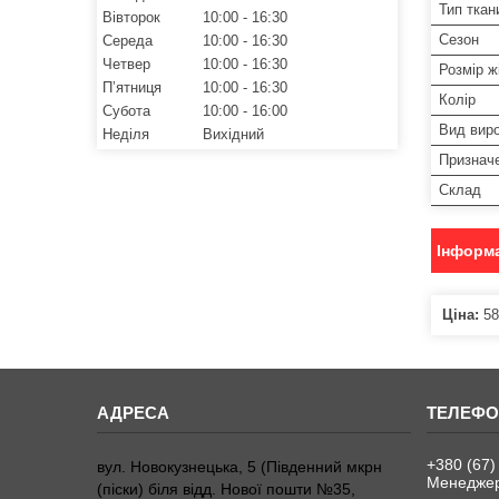
Тип ткан
Вівторок
10:00
16:30
Сезон
Середа
10:00
16:30
Четвер
10:00
16:30
Розмір ж
Пʼятниця
10:00
16:30
Колір
Субота
10:00
16:00
Вид вир
Неділя
Вихідний
Признач
Склад
Інформа
Ціна:
58
+380 (67)
вул. Новокузнецька, 5 (Південний мкрн
Менедже
(піски) біля відд. Нової пошти №35,