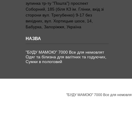
зупинка тр-ту "Пошта") проспект
Соборний, 185 (біля КЗ ім. Глінки, вхід зі
сторони вул. Трегубенко) 9-17 без
вихідних, вул. Хортицьке шосе, 14,
Бабурка, Запоріжжя, Україна
"БУДУ МАМОЮ" 7000 Все для немовлят
Одяг та білизна для вагітних та годуючих,
Сумки в пологовий