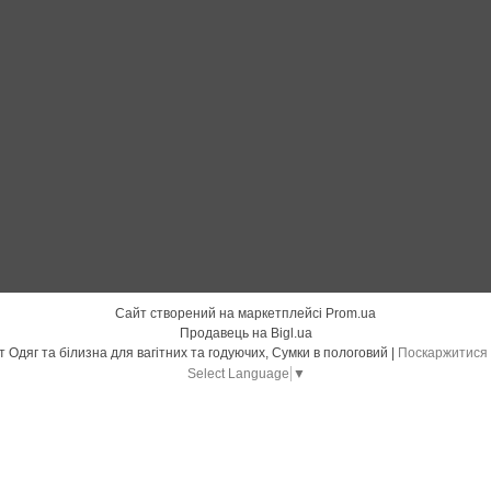
Сайт створений на маркетплейсі
Prom.ua
Продавець на Bigl.ua
"БУДУ МАМОЮ" 7000 Все для немовлят Одяг та білизна для вагітних та годуючих, Сумки в пологовий |
Поскаржитися 
Select Language
▼