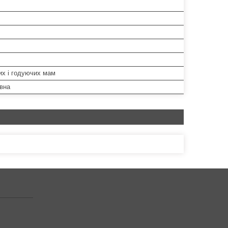
их і годуючих мам
вна