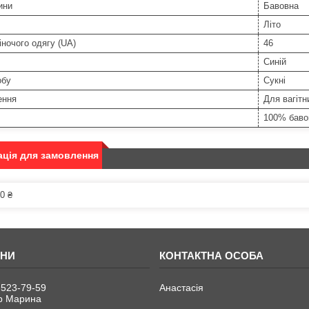
ини
Бавовна
Літо
іночого одягу (UA)
46
Синій
обу
Сукні
ення
Для вагітн
100% баво
ція для замовлення
0 ₴
 523-79-59
Анастасія
р Марина