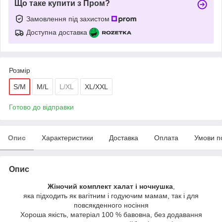
Що таке купити з Пром?
Замовлення під захистом
Доступна доставка
Розмір
S/M
M/L
L/XL
XL/XXL
Готово до відправки
Опис
Характеристики
Доставка
Оплата
Умови п
Опис
Жіночий комплект халат і ночнушка
,
яка підходить як вагітним і годуючим мамам, так і для
повсякденного носіння
Хороша якість, матеріал 100 % бавовна, без додавання