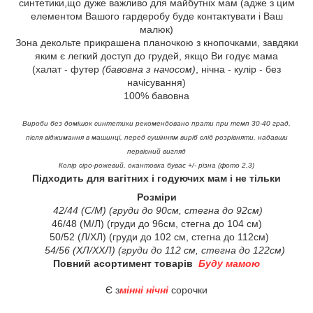
синтетики,що дуже важливо для майбутніх мам (адже з цим
елементом Вашого гардеробу буде контактувати і Ваш
малюк)
Зона декольте прикрашена планочкою з кнопочками, завдяки
яким є легкий доступ до грудей, якщо Ви годує мама
(халат - футер
(бавовна з начосом)
, нічна - кулір - без
начісування)
100% бавовна
Вироби без домішок синтетики рекомендовано прати при темп 30-40 град,
після віджимання в машинці, перед сушінням виріб слід розрівняти, надавши
первісний вигляд
Колір сіро-рожевий, окантовка буває +/- різна (фото 2,3)
Підходить для вагітних і годуючих мам і не тільки
Розміри
42/44 (С/М) (груди до 90см, стегна до 92см)
46/48 (М/Л) (груди до 96см, стегна до 104 см)
50/52 (Л/ХЛ) (груди до 102 см, стегна до 112см)
54/56 (ХЛ/ХХЛ) (груди до 112 см, стегна до 122см)
Повний асортимент товарів
Б
уду мамою
Є з
мінні нічні
сорочки