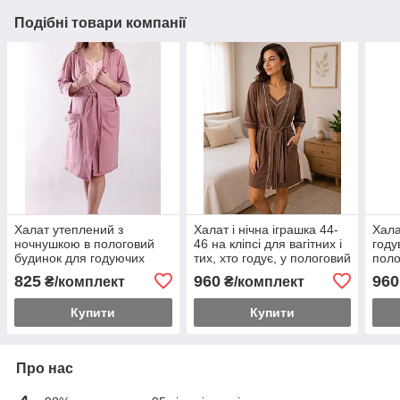
Подібні товари компанії
Халат утеплений з
Халат і нічна іграшка 44-
Хала
ночнушкою в пологовий
46 на кліпсі для вагітних і
году
будинок для годуючих
тих, хто годує, у пологовий
поло
будинок Шоколад заміри в
набі
825
960
960
₴/комплект
₴/комплект
описі
Купити
Купити
Про нас