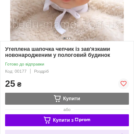
Утеплена шапочка чепчик із зав'язками
новонародженим у пологовий будинок
Готово до відправки
Код: 00177
Роздріб
25
₴
Купити
або
Купити з