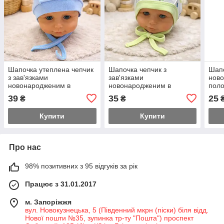
Шапочка утеплена чепчик
Шапочка чепчик з
Шапо
з зав'язками
зав'язками
нов
новонародженим в
новонародженим в
поло
пологовий будинок 56 р
пологовий будинок 62 р
39
35
25
₴
₴
Купити
Купити
Про нас
98% позитивних з 95 відгуків за рік
Працює з 31.01.2017
м. Запоріжжя
вул. Новокузнецька, 5 (Південний мкрн (піски) біля відд.
Нової пошти №35, зупинка тр-ту "Пошта") проспект