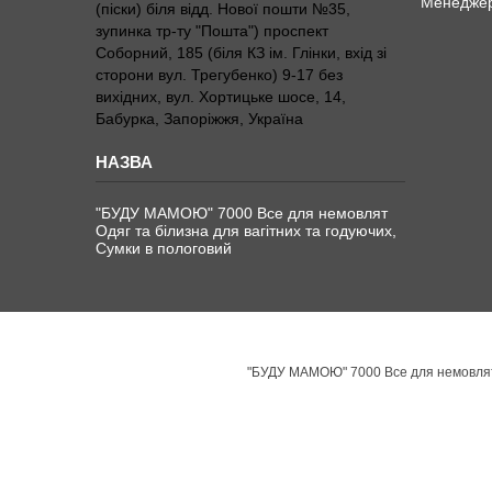
Менедже
(піски) біля відд. Нової пошти №35,
зупинка тр-ту "Пошта") проспект
Соборний, 185 (біля КЗ ім. Глінки, вхід зі
сторони вул. Трегубенко) 9-17 без
вихідних, вул. Хортицьке шосе, 14,
Бабурка, Запоріжжя, Україна
"БУДУ МАМОЮ" 7000 Все для немовлят
Одяг та білизна для вагітних та годуючих,
Сумки в пологовий