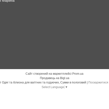
р Марина
Сайт створений на маркетплейсі
Prom.ua
Продавець на Bigl.ua
"БУДУ МАМОЮ" 7000 Все для немовлят Одяг та білизна для вагітних та годуючих, Сумки в пологовий |
Поскаржитися 
Select Language
▼