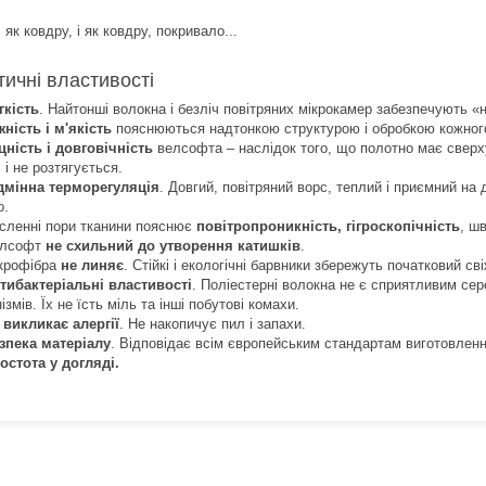
і як ковдру, і як ковдру, покривало...
тичні властивості
гкість
. Найтонші волокна і безліч повітряних мікрокамер забезпечують «н
жність і м'якість
пояснюються надтонкою структурою і обробкою кожного
цність і довговічність
велсофта – наслідок того, що полотно має сверх
 і не розтягується.
дмінна терморегуляція
. Довгий, повітряний ворс, теплий і приємний на 
о.
сленні пори тканини пояснює
повітропроникність, гігроскопічність
, ш
лсофт
не схильний до утворення катишків
.
крофібра
не линяє
. Стійкі і екологічні барвники збережуть початковий св
тибактеріальні властивості
. Поліестерні волокна не є сприятливим се
ізмів. Їх не їсть міль та інші побутові комахи.
 викликає алергії
. Не накопичує пил і запахи.
зпека матеріалу
. Відповідає всім європейським стандартам виготовленн
остота у догляді.