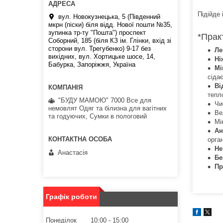
Підійде 
вул. Новокузнецька, 5 (Південний
мкрн (піски) біля відд. Нової пошти №35,
зупинка тр-ту "Пошта") проспект
*Прак
Соборний, 185 (біля КЗ ім. Глінки, вхід зі
сторони вул. Трегубенко) 9-17 без
Ле
вихідних, вул. Хортицьке шосе, 14,
Ні
Бабурка, Запоріжжя, Україна
Мі
сідає
Ві
тепл
"БУДУ МАМОЮ" 7000 Все для
Чи
немовлят Одяг та білизна для вагітних
Ве
та годуючих, Сумки в пологовий
Мі
Ан
орган
Не
Анастасія
Бе
Пр
Графік роботи
Понеділок
10:00
15:00