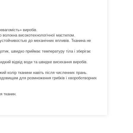
евагомість» виробів.
 волокна високотехнологічної мастилом.
устойчивостью до механічних впливів. Тканина не
дотик, швидко приймає температуру тіла і зберігає
видкий відвід води та швидке висихання виробів.
іжий колір тканини навіть після численних прань.
редовищем для розмноження грибків і хвороботворних
я тканин.