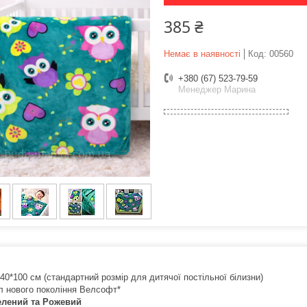
385 ₴
Немає в наявності
Код:
00560
+380 (67) 523-79-59
Менеджер Марина
40*100 см (стандартний розмір для дитячої постільної білизни)
л нового покоління Велсофт*
елений та Рожевий