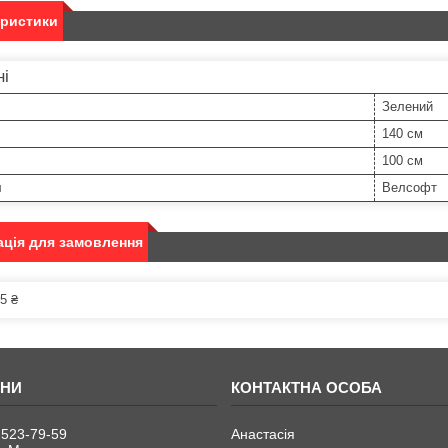
еристики
ні
Зелений
140 см
100 см
л
Велсофт
ція для замовлення
5 ₴
 523-79-59
Анастасія