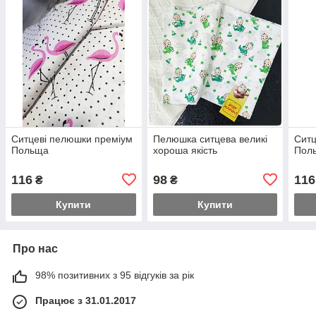
Ситцеві пелюшки преміум
Пелюшка ситцева великі
Ситц
Польща
хороша якість
Пол
116
98
116
₴
₴
Купити
Купити
Про нас
98% позитивних з 95 відгуків за рік
Працює з 31.01.2017