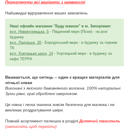
Переглянути всі варіанти з наявності
Найшвидші відправлення ваших замовлень
Наші офлайн магазини "Буду мамою" в
м.
Запоріжжя:
вул. Новокузнецька, 5
- Південний мкрн (Піски) - на розі
будинку
вул. Ладозька, 20
- Бородінський мкрн - в будинку за чорним
ТК
вул. Хортицьке шосе, 14
- Хортицький мкрн - в будинку за
кафе ТЕРРА
Вважається, що ситець – один з кращих матеріалів для
літньої спеки
Виконані з якісного бавовняного волокна. 100% натуральні.
Зрізи рівні, краї оброблені оверлоком.
Ця ніжна і легка тканина зовсім безпечна для малюка і не
викликає роздратування шкіри.
Повний асортимент пелюшок в розділі
Дитячий текстиль
(
натисніть щоб перейти)