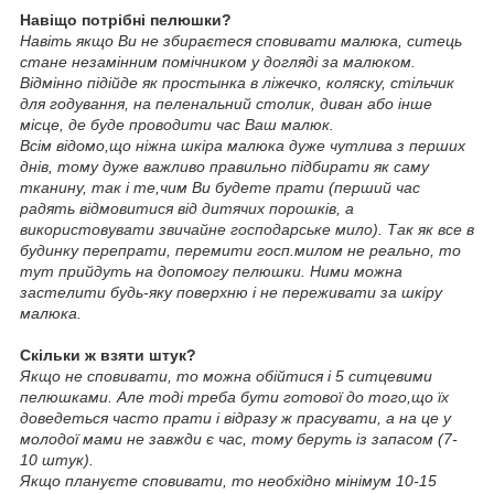
Навіщо потрібні пелюшки?
Навіть якщо Ви не збираєтеся сповивати малюка, ситець
стане незамінним помічником у догляді за малюком.
Відмінно підійде як простынка в ліжечко, коляску, стільчик
для годування, на пеленальний столик, диван або інше
місце, де буде проводити час Ваш малюк.
Всім відомо,що ніжна шкіра малюка дуже чутлива з перших
днів, тому дуже важливо правильно підбирати як саму
тканину, так і те,чим Ви будете прати (перший час
радять відмовитися від дитячих порошків, а
використовувати звичайне господарське мило). Так як все в
будинку перепрати, перемити госп.милом не реально, то
тут прийдуть на допомогу пелюшки. Ними можна
застелити будь-яку поверхню і не переживати за шкіру
малюка.
Скільки ж взяти штук?
Якщо не сповивати, то можна обійтися і 5 ситцевими
пелюшками. Але тоді треба бути готової до того,що їх
доведеться часто прати і відразу ж прасувати, а на це у
молодої мами не завжди є час, тому беруть із запасом (7-
10 штук).
Якщо плануєте сповивати, то необхідно мінімум 10-15