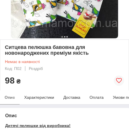
Ситцева пелюшка бавовна для
новонароджених преміум якість
Немає в наявності
Код: П02
Роздріб
98
₴
Опис
Характеристики
Доставка
Оплата
Умови п
Опис
Дитячі пелюшки від виробника!