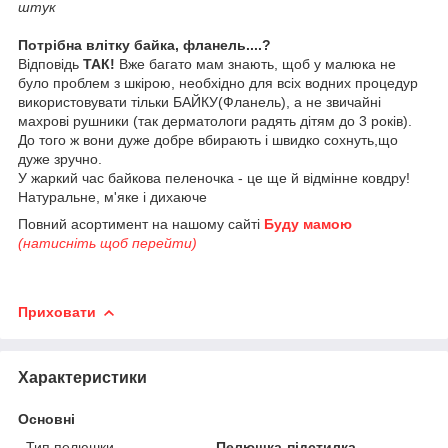
штук
Потрібна влітку байка, фланель....?
Відповідь
ТАК!
Вже багато мам знають, щоб у малюка не
було проблем з шкірою, необхідно для всіх водних процедур
використовувати тільки БАЙКУ(Фланель), а не звичайні
махрові рушники (так дерматологи радять дітям до 3 років).
До того ж вони дуже добре вбирають і швидко сохнуть,що
дуже зручно.
У жаркий час байкова пеленочка - це ще й відмінне ковдру!
Натуральне, м'яке і дихаюче
Повний асортимент на нашому сайті
Буду мамою
(натисніть щоб перейти)
Приховати
Характеристики
Основні
Тип пелюшки
Пелюшка-підстилка