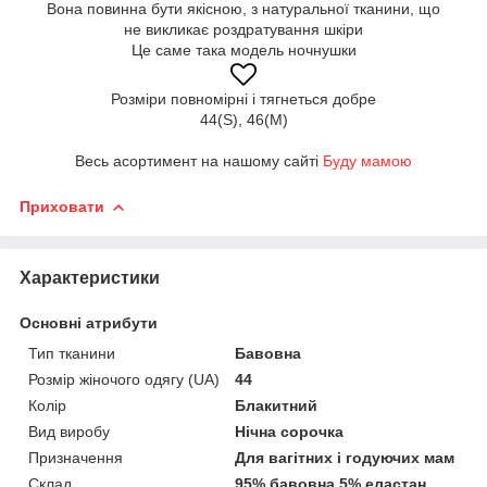
Вона повинна бути якісною, з натуральної тканини, що
не викликає роздратування шкіри
Це саме така модель ночнушки
Розміри повномірні і тягнеться добре
44(S), 46(M)
Весь асортимент на нашому сайті
Буду мамою
Приховати
Характеристики
Основні атрибути
Тип тканини
Бавовна
Розмір жіночого одягу (UA)
44
Колір
Блакитний
Вид виробу
Нічна сорочка
Призначення
Для вагітних і годуючих мам
Склад
95% бавовна 5% еластан