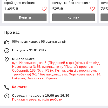
стрейч для вагітних і
ночнушка без синтетики
комп
годуючих мам серії
году
1 495
525
725
₴
₴
Мамин дом Хл
Туре
Купити
Купити
Про нас
98% позитивних з 95 відгуків за рік
Працює з 31.01.2017
м. Запоріжжя
вул. Новокузнецька, 5 (Південний мкрн (піски) біля відд.
Нової пошти №35, зупинка тр-ту "Пошта") проспект
Соборний, 185 (біля КЗ ім. Глінки, вхід зі сторони вул.
Трегубенко) 9-17 без вихідних, вул. Хортицьке шосе, 14,
Бабурка, Запоріжжя, Україна
Контакти
Сьогодні працює з 10:00 до 16:30
Показати весь графік роботи