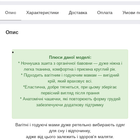
Опис
Характеристики
Доставка
Оплата
Умови п
Опис
Плюси даної моделі:
* Ночнушка зшита з органічної бавовни — дуже ніжна і
легка тканина, комфортна і приємна круглий рік.
* Підходить вагітним і годуючим мамам — вигідний
крій, який враховує всі.
*Еластична, добре тягнеться, при цьому зберігає
первісний вигляд після прання
* Анатомічні чашечки, які повторюють форму грудей
забезпечуючи додаткову підтримку
Вагітні і годуючі мами дуже ретельно вибирають одяг
для сну і відпочинку,
адже від цього залежить і здоров'я маляти.