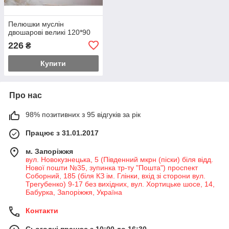
Пелюшки муслін
двошарові великі 120*90
226
₴
Купити
Про нас
98% позитивних з 95 відгуків за рік
Працює з 31.01.2017
м. Запоріжжя
вул. Новокузнецька, 5 (Південний мкрн (піски) біля відд.
Нової пошти №35, зупинка тр-ту "Пошта") проспект
Соборний, 185 (біля КЗ ім. Глінки, вхід зі сторони вул.
Трегубенко) 9-17 без вихідних, вул. Хортицьке шосе, 14,
Бабурка, Запоріжжя, Україна
Контакти
Сьогодні працює з 10:00 до 16:30