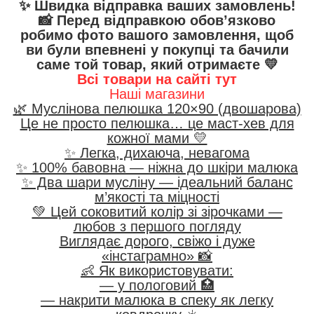
✨ Швидка відправка ваших замовлень!
📸 Перед відправкою обов’язково
робимо фото вашого замовлення, щоб
ви були впевнені у покупці та бачили
саме той товар, який отримаєте 💛
Всі товари на сайті тут
Наші магазини
🌿 Муслінова пелюшка 120×90 (двошарова)
Це не просто пелюшка… це маст-хев для
кожної мами 💛
✨ Легка, дихаюча, невагома
✨ 100% бавовна — ніжна до шкіри малюка
✨ Два шари мусліну — ідеальний баланс
м’якості та міцності
💚 Цей соковитий колір зі зірочками —
любов з першого погляду
Виглядає дорого, свіжо і дуже
«інстаграмно» 📸
👶 Як використовувати:
— у пологовий 🏥
— накрити малюка в спеку як легку