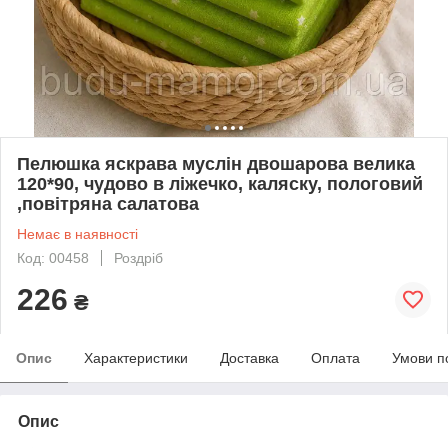
Пелюшка яскрава муслін двошарова велика
120*90, чудово в ліжечко, каляску, пологовий
,повітряна салатова
Немає в наявності
Код: 00458
Роздріб
226
₴
Опис
Характеристики
Доставка
Оплата
Умови п
Опис