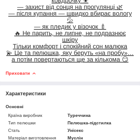
ковдрочку ☀️
— захист від сонця на прогулянці 🌿
— після купання — швидко вбирає вологу
💦
— як пледик у візочок 🍼
🔥 Не парить, не липне, не подразнює
шкіру
Тільки комфорт і спокійний сон малюка
💫 Це та пелюшка, яку беруть «на пробу»…
а потім повертаються ще за кількома 😏
Приховати
Характеристики
Основні
Країна виробник
Туреччина
Тип пелюшки
Пелюшка-підстилка
Стать
Унісекс
Матеріал виготовлення
Муслін