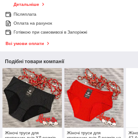
Детальніше
Післяплата
Оплата на рахунок
Готівкою при самовивозі в Запоріжжі
Всі умови оплати
Подібні товари компанії
Жіночі труси для
Жіночі труси для
Жіно
критичних днів ХЛ розмір
критичних днів Л розмір на
42 4