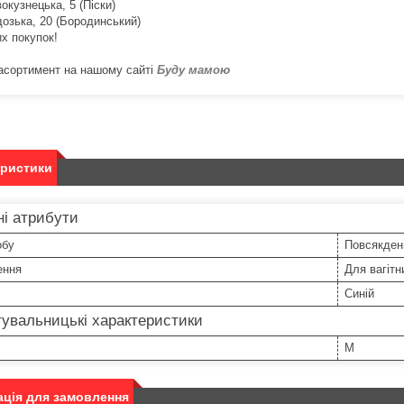
окузнецька, 5 (Піски)
дозька, 20 (Бородинський)
х покупок!
асортимент на нашому сайті
Буду мамою
еристики
і атрибути
обу
Повсякден
ення
Для вагітн
Синій
увальницькі характеристики
M
ція для замовлення