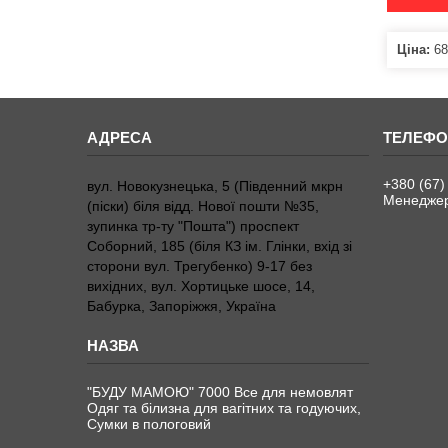
Ціна:
68
+380 (67)
вул. Новокузнецька, 5 (Південний мкрн
Менедже
(піски) біля відд. Нової пошти №35,
зупинка тр-ту "Пошта") проспект
Соборний, 185 (біля КЗ ім. Глінки, вхід зі
сторони вул. Трегубенко) 9-17 без
вихідних, вул. Хортицьке шосе, 14,
Бабурка, Запоріжжя, Україна
"БУДУ МАМОЮ" 7000 Все для немовлят
Одяг та білизна для вагітних та годуючих,
Сумки в пологовий