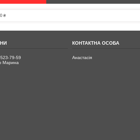
0 ₴
 523-79-59
Анастасія
р Марина