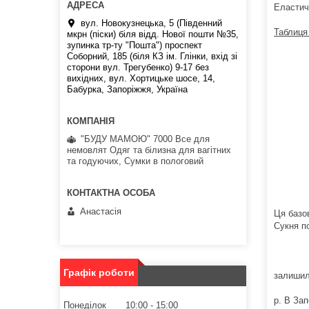
Еластичн
вул. Новокузнецька, 5 (Південний
Таблиця 
мкрн (піски) біля відд. Нової пошти №35,
зупинка тр-ту "Пошта") проспект
Соборний, 185 (біля КЗ ім. Глінки, вхід зі
сторони вул. Трегубенко) 9-17 без
вихідних, вул. Хортицьке шосе, 14,
Бабурка, Запоріжжя, Україна
"БУДУ МАМОЮ" 7000 Все для
немовлят Одяг та білизна для вагітних
та годуючих, Сумки в пологовий
Анастасія
Ця базо
Сукня по
Графік роботи
залишил
р. В За
Понеділок
10:00
15:00