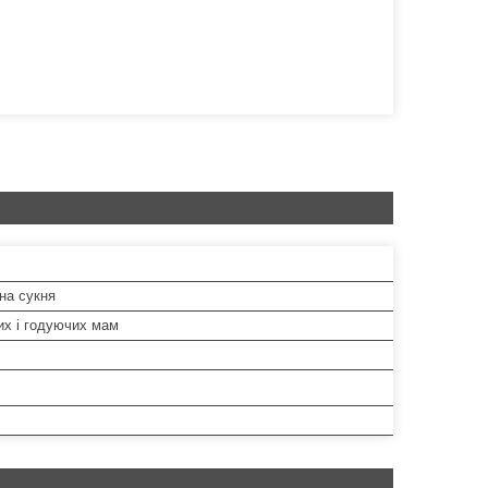
на сукня
их і годуючих мам