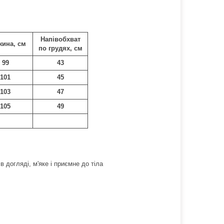
Напівобхват
ина, см
по грудях, см
99
43
101
45
103
47
105
49
в догляді, м'яке і приємне до тіла