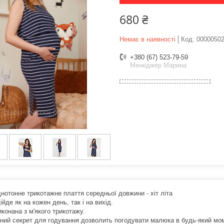
680 ₴
Немає в наявності
Код:
0000050
+380 (67) 523-79-59
Менеджер Марина
днотонне трикотажне плаття середньої довжини - хіт літа
ійде як на кожен день, так і на вихід.
конана з м'якого трикотажу.
ний секрет для годування дозволить погодувати малюка в будь-який мо