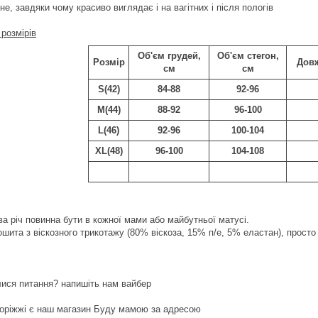
е, завдяки чому красиво виглядає і на вагітних і після пологів
розмірів
Об'єм грудей,
Об'єм стегон,
Розмір
Довж
см
см
S(42)
84-88
92-96
M(44)
88-92
96-100
L(46)
92-96
100-104
XL(48)
96-100
104-108
ва річ повинна бути в кожної мами або майбутньої матусі.
шита з віскозного трикотажу (80% віскоза, 15% п/е, 5% еластан), просто 
ися питання? напишіть нам вайбер
поріжжі є наш магазин Буду мамою за адресою