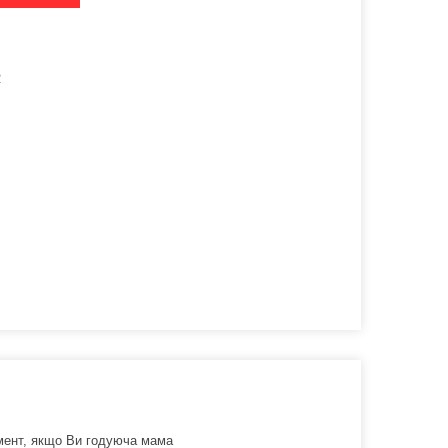
2
мент, якщо Ви годуюча мама