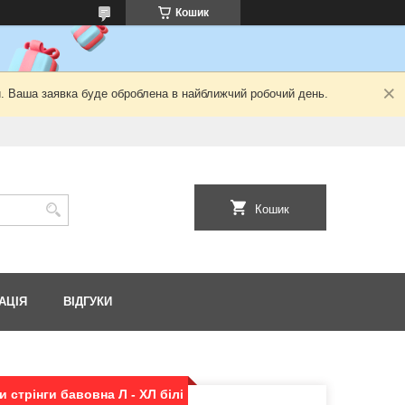
Кошик
й. Ваша заявка буде оброблена в найближчий робочий день.
Кошик
АЦІЯ
ВІДГУКИ
 стрінги бавовна Л - ХЛ білі