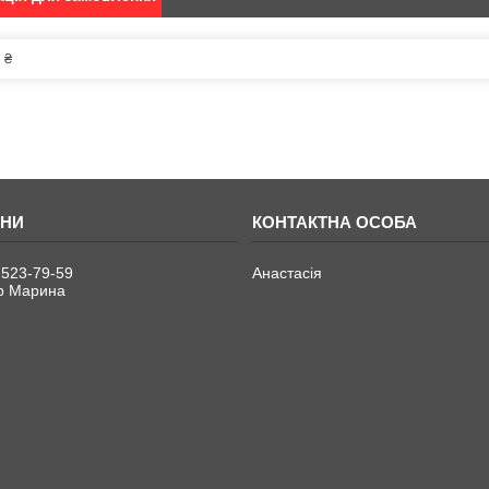
 ₴
 523-79-59
Анастасія
р Марина