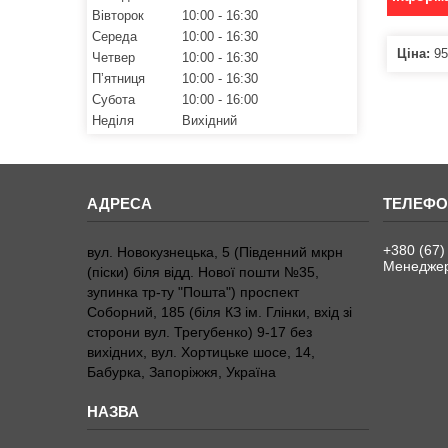
Вівторок
10:00
16:30
Середа
10:00
16:30
Ціна:
95
Четвер
10:00
16:30
Пʼятниця
10:00
16:30
Субота
10:00
16:00
Неділя
Вихідний
+380 (67)
вул. Новокузнецька, 5 (Південний мкрн
Менедже
(піски) біля відд. Нової пошти №35,
зупинка тр-ту "Пошта") проспект
Соборний, 185 (біля КЗ ім. Глінки, вхід зі
сторони вул. Трегубенко) 9-17 без
вихідних, вул. Хортицьке шосе, 14,
Бабурка, Запоріжжя, Україна