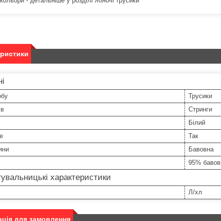
 кольори - детальніше у розділі Жіночі трусики
еристики
ні
обу
Трусики
ів
Стринги
Білий
е
Так
ини
Бавовна
95% бавов
увальницькі характеристики
Л/хл
ція для замовлення