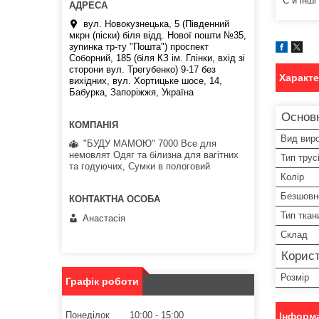
Є й інші
вул. Новокузнецька, 5 (Південний
мкрн (піски) біля відд. Нової пошти №35,
зупинка тр-ту "Пошта") проспект
Соборний, 185 (біля КЗ ім. Глінки, вхід зі
сторони вул. Трегубенко) 9-17 без
Характ
вихідних, вул. Хортицьке шосе, 14,
Бабурка, Запоріжжя, Україна
Основ
Вид вир
"БУДУ МАМОЮ" 7000 Все для
немовлят Одяг та білизна для вагітних
Тип трус
та годуючих, Сумки в пологовий
Колір
Безшовн
Тип ткан
Анастасія
Склад
Корист
Розмір
Графік роботи
Понеділок
10:00
15:00
Інформа