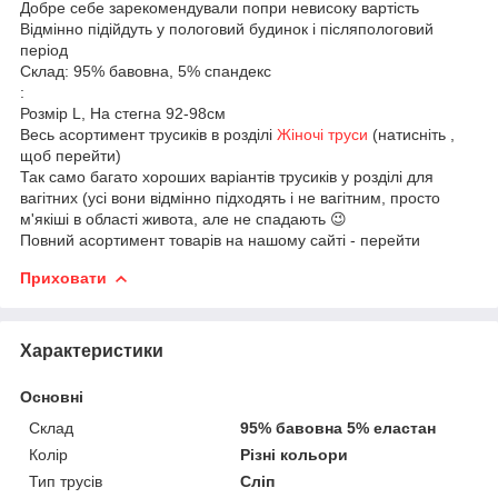
Добре себе зарекомендували попри невисоку вартість
Відмінно підійдуть у пологовий будинок і післяпологовий
період
Склад: 95% бавовна, 5% спандекс
:
Розмір L, На стегна 92-98см
Весь асортимент трусиків в розділі
Жіночі труси
(натисніть ,
щоб перейти)
Так само багато хороших варіантів трусиків у розділі для
вагітних (усі вони відмінно підходять і не вагітним, просто
м'якіші в області живота, але не спадають 😉
Повний асортимент товарів на нашому сайті - перейти
Приховати
Характеристики
Основні
Склад
95% бавовна 5% еластан
Колір
Різні кольори
Тип трусів
Сліп