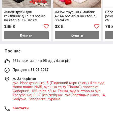
Жіночі труси для
Жіночі трусики Смайлик
Баво
критичних днів ХЛ розмір
42 44 розмір Л на стегна
розм
на стегна 98-102 см
88-94 см
см
145
33
78
₴
₴
Купити
Купити
Про нас
98% позитивних з 95 відгуків за рік
Працює з 31.01.2017
м. Запоріжжя
вул. Новокузнецька, 5 (Південний мкрн (піски) біля відд.
Нової пошти №35, зупинка тр-ту "Пошта") проспект
Соборний, 185 (біля КЗ ім. Глінки, вхід зі сторони вул.
Трегубенко) 9-17 без вихідних, вул. Хортицьке шосе, 14,
Бабурка, Запоріжжя, Україна
Контакти