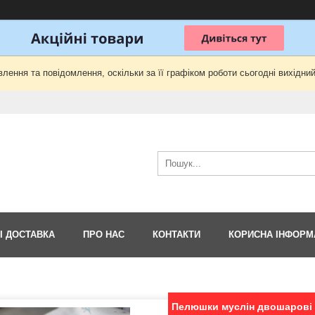
лення та повідомлення, оскільки за її графіком роботи сьогодні вихідни
І ДОСТАВКА
ПРО НАС
КОНТАКТИ
КОРИСНА ІНФОРМ
Пелюшки муслін двошарові 