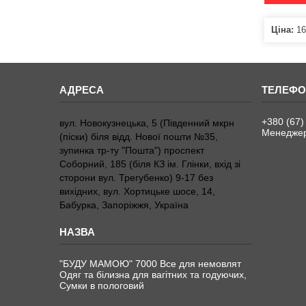
Ціна:
16
+380 (67)
вул. Новокузнецька, 5 (Південний мкрн
Менедже
(піски) біля відд. Нової пошти №35,
зупинка тр-ту "Пошта") проспект
Соборний, 185 (біля КЗ ім. Глінки, вхід зі
сторони вул. Трегубенко) 9-17 без
вихідних, вул. Хортицьке шосе, 14,
Бабурка, Запоріжжя, Україна
"БУДУ МАМОЮ" 7000 Все для немовлят
Одяг та білизна для вагітних та годуючих,
Сумки в пологовий