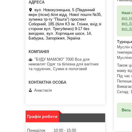
вул. Новокузнецька, 5 (Південний
Наші 
мкрн (піски) біля відд. Нової пошти №35,
вул. 
зупинка тр-ту "Пошта") проспект
вул. Л
Соборний, 185 (біля КЗ ім. Глінки, вхід зі
сторони вул. Трегубенко) 9-17 без
вул. 
вихідних, вул. Хортицьке шосе, 14,
Бабурка, Запоріжжя, Україна
Турець
Муслін 
темпера
Мусліно
"БУДУ МАМОЮ" 7000 Все для
немовлят Одяг та білизна для вагітних
Також ц
та годуючих, Сумки в пологовий
маму від
Під час
Пелюшка
Вимагає
Анастасія
Склад: 
Весь
Графік роботи
Понеділок
10:00
15:00