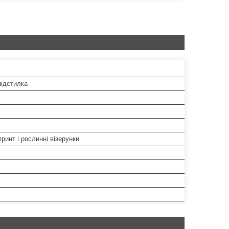
ідстилка
принт і рослинні візерунки