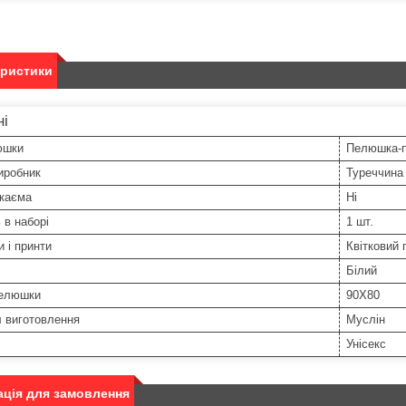
еристики
ні
юшки
Пелюшка-п
иробник
Туреччина
каєма
Ні
 в наборі
1 шт.
и і принти
Квітковий 
Білий
пелюшки
90Х80
л виготовлення
Муслін
Унісекс
ція для замовлення