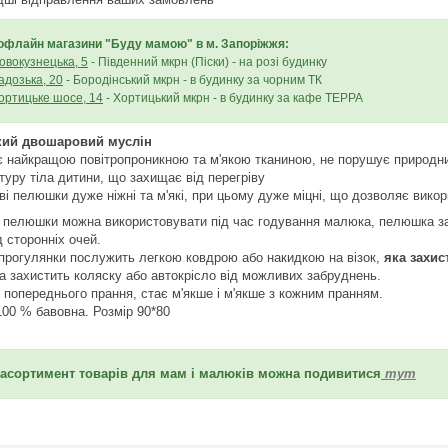
офлайн магазини "Буду мамою" в
м.
Запоріжжя:
Новокузнецька, 5
- Південний мкрн (Піски) - на розі будинку
адозька, 20
- Бородінський мкрн - в будинку за чорним ТК
Хортицьке шосе, 14
- Хортицький мкрн - в будинку за кафе ТЕРРА
кий двошаровий муслін
є найкращою повітропроникною та м'якою тканиною, не порушує природни
туру тіла дитини, що захищає від перегріву
ві пелюшки дуже ніжні та м'які, при цьому дуже міцні, що дозволяє вико
і пелюшки можна використовувати під час годування малюка, пелюшка зах
 сторонніх очей.
 прогулянки послужить легкою ковдрою або накидкою на візок,
яка захис
 захистить коляску або автокрісло від можливих забруднень.
 попереднього прання, стає м'якше і м'якше з кожним пранням.
100 % бавовна. Розмір 90*80
 асортимент товарів для мам і малюків можна подивитися
тут