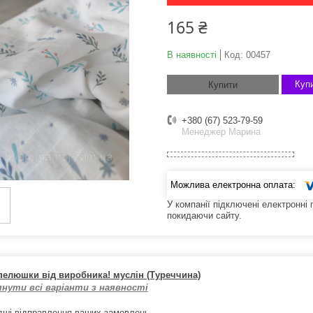
165 ₴
В наявності
Код:
00457
Купи
Купити
+380 (67) 523-79-59
Менеджер Марина
У компанії підключені електронні
покидаючи сайту.
пелюшки від виробника! муслін (Туреччина)
янути всі варіанти з наявності
ші відправлення ваших замовлень