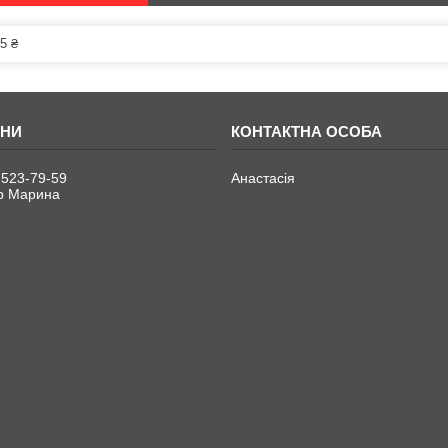
5 ₴
 523-79-59
Анастасія
р Марина