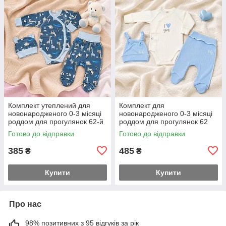
Комплект утеплений для
Комплект для
новонародженого 0-3 місяці
новонародженого 0-3 місяці
роддом для прогулянок 62-й
роддом для прогулянок 62
розмір заміри на фото
розмір боді повзуни та
Готово до відправки
Готово до відправки
шапочка заміри на
додаткових фото
385
485
₴
₴
Купити
Купити
Про нас
98% позитивних з 95 відгуків за рік