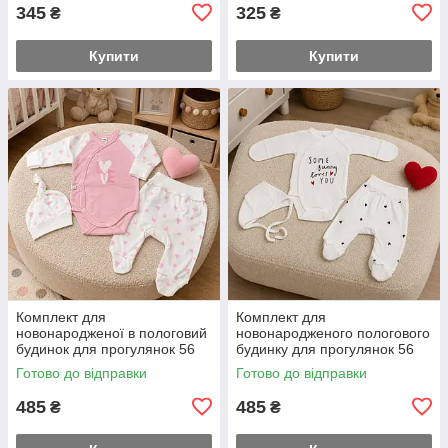
чепчик заміри на додаткових
додаткових фото
345
325
₴
₴
фото
Купити
Купити
Комплект для
Комплект для
новонародженої в пологовий
новонародженого пологового
будинок для прогулянок 56
будинку для прогулянок 56
розмір боді повзуни та
розмір боді повзуни та чепчик
Готово до відправки
Готово до відправки
шапочка заміри на
заміри на додаткових фото
додаткових фото
485
485
₴
₴