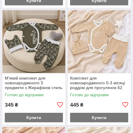
Купити
Купити
М'який комплект для
Комплект для
новонародженого 3
новонародженого 0-3 місяці
предмети з Жирафіком стиль
роддом для прогулянок 62
із перших днів 56-й розмір
розмір боді повзуни та
Готово до відправки
Готово до відправки
шапочка заміри на
додаткових фото
345
445
₴
₴
Купити
Купити