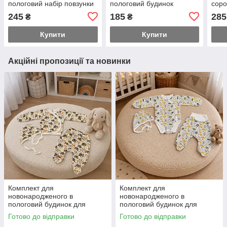
пологовий набір повзунки
пологовий будинок
соро
кофточка шапочка
бавовна повзунки
шапо
245
185
285
₴
₴
кофточка шапочка
Купити
Купити
Акційні пропозиції та новинки
Комплект для
Комплект для
новонародженого в
новонародженого в
пологовий будинок для
пологовий будинок для
прогулянок 56 розмір
прогулянок 56 розмір боді
Готово до відправки
Готово до відправки
розпашування повзуни та
повзуни та чепчик заміри на