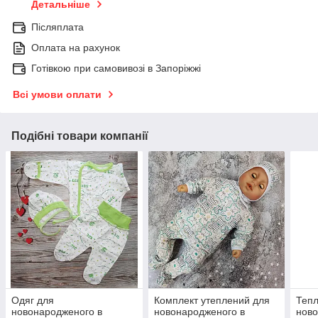
Детальніше
Післяплата
Оплата на рахунок
Готівкою при самовивозі в Запоріжжі
Всі умови оплати
Подібні товари компанії
Одяг для
Комплект утеплений для
Тепл
новонародженого в
новонародженого в
нов