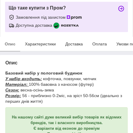
Що таке купити з Пром?
Замовлення під захистом
Доступна доставка
Опис
Характеристики
Доставка
Оплата
Умови п
Опис
Базовий набір у пологовий будинок
У набір входить:
кофточка, повзунки, чепчик
Матеріал:
100% бавовна з начосом (футер)
Сезон:
весна-осінь-зима
Розмір:
56 - приблизно 0-2міс, на зріст 50-56см (ідеально з
перших днів життя)
На нашому сайті дуже великий вибір товарів як відомих
брендів, так і власного виробництва.
Є варіанти від економ до преміум