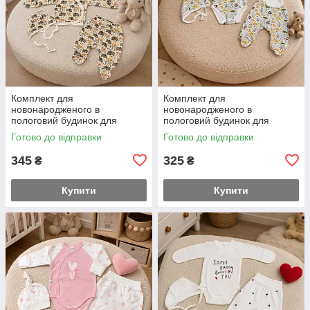
Комплект для
Комплект для
новонародженого в
новонародженого в
пологовий будинок для
пологовий будинок для
прогулянок 56 розмір
прогулянок 56 розмір боді
Готово до відправки
Готово до відправки
розпашування повзуни та
повзуни та чепчик заміри на
чепчик заміри на додаткових
додаткових фото
345
325
₴
₴
фото
Купити
Купити