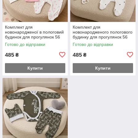
Комплект для
Комплект для
новонародженої в пологовий
новонародженого пологового
будинок для прогулянок 56
будинку для прогулянок 56
розмір боді повзуни та
розмір боді повзуни та чепчик
Готово до відправки
Готово до відправки
шапочка заміри на
заміри на додаткових фото
додаткових фото
485
485
₴
₴
Купити
Купити