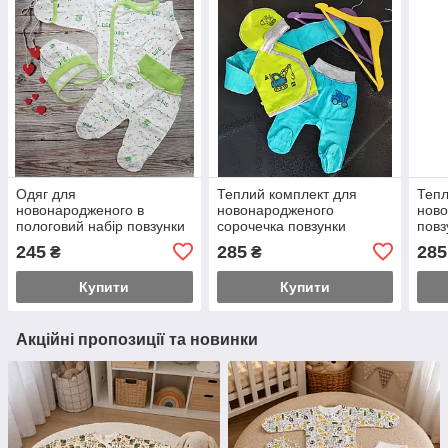
Одяг для
Теплий комплект для
Тепл
новонародженого в
новонародженого
ново
пологовий набір повзунки
сорочечка повзунки
повз
кофточка шапочка
шапочка 62 розмір
поло
245
285
285
₴
₴
Купити
Купити
Акційні пропозиції та новинки