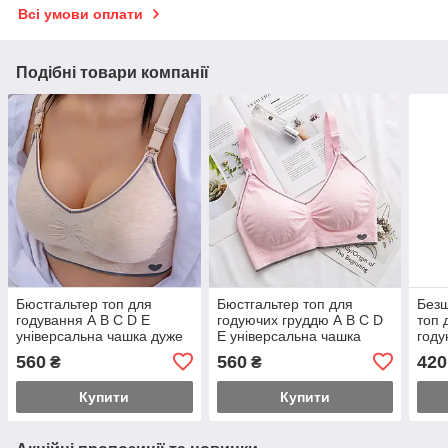
Всі умови оплати
Подібні товари компанії
Бюстгальтер топ для
Бюстгальтер топ для
Безш
годування А В С D E
годуючих груддю А В С D
топ 
універсальна чашка дуже
Е універсальна чашка
году
м'який
унів
560
560
420
₴
₴
поло
хор
Купити
Купити