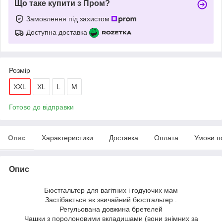
Що таке купити з Пром?
Замовлення під захистом
Доступна доставка
Розмір
XXL
XL
L
M
Готово до відправки
Опис
Характеристики
Доставка
Оплата
Умови п
Опис
Бюстгальтер для вагітних і годуючих мам
Застібається як звичайний бюстгальтер .
Регульована довжина бретелей
Чашки з поролоновими вкладишами (вони знімних за