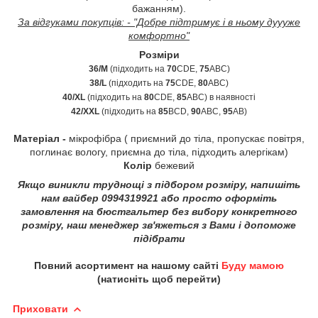
бажанням).
За відгуками покупців: - "Добре підтримує і в ньому дуууже
комфортно"
Розміри
36/M
(підходить на
70
CDE,
75
ABC)
38/L
(підходить на
75
CDE,
80
ABC)
40/XL
(підходить на
80
CDE,
85
ABC) в наявності
42/XXL
(підходить на
85
BCD,
90
ABC,
95
AB)
Матеріал -
мікрофібра ( приємний до тіла, пропускає повітря,
поглинає вологу, приємна до тіла, підходить алергікам)
Колір
бежевий
Якщо виникли труднощі з підбором розміру, напишіть
нам вайбер 0994319921 або просто оформіть
замовлення на бюстгальтер без вибору конкретного
розміру, наш менеджер зв'яжеться з Вами і допоможе
підібрати
Повний асортимент на нашому сайті
Буду мамою
(натисніть щоб перейти)
Приховати