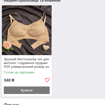
Акційні пропозиції та новинки
Зручний бюстгальтер топ для
вагітних і годування грудьми
XXЛ універсальний розмір на
чашку З Д Е
Готово до відправки
340
₴
Купити
Про нас