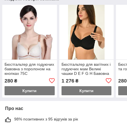
Бюстгальтер для годуючих
Бюстгальтер для вагітних і
Бюст
бавовна з поролоном на
годуючих мам Великі
та г
кнопках 75С
чашки D E F G H Бавовна
280
1 276
280
₴
₴
Купити
Купити
Про нас
98% позитивних з 95 відгуків за рік