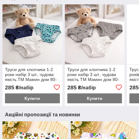
Труси для хлопчика 1-2
Труси для хлопчика 1-2
Трус
роки набір 3 шт., чудова
роки набір 3 шт., чудова
рокі
якість ТМ Мамин дом 80-
якість ТМ Мамин дом 80-
якіс
86 розмір
86 розмір
110 
285
285
285
₴/набір
₴/набір
Купити
Купити
Акційні пропозиції та новинки