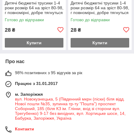
Дитячі бюджетні трусики 1-4
Дитячі бюджетні трусики 1-4
роки розмір 64 на зріст 80-98,
роки розмір 64 на зріст 80-98,
г повномірні, добре тягнуться
г повномірні, добре тягнуться
Готово до відправки
Готово до відправки
28
28
₴
₴
Купити
Купити
Про нас
98% позитивних з 95 відгуків за рік
Працює з 31.01.2017
м. Запоріжжя
вул. Новокузнецька, 5 (Південний мкрн (піски) біля відд.
Нової пошти №35, зупинка тр-ту "Пошта") проспект
Соборний, 185 (біля КЗ ім. Глінки, вхід зі сторони вул.
Трегубенко) 9-17 без вихідних, вул. Хортицьке шосе, 14,
Бабурка, Запоріжжя, Україна
Контакти