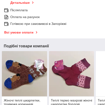
Детальніше
Післяплата
Оплата на рахунок
Готівкою при самовивозі в Запоріжжі
Всі умови оплати
Подібні товари компанії
Жіночі теплі шкарпетки,
Теплі термо махрові жіночі
Тепл
травичка коричневі
шкарпетки бордові
шкар