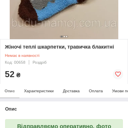
Жіночі теплі шкарпетки, травичка блакитні
Немає в наявності
Код: 00658
Роздріб
52
₴
Опис
Характеристики
Доставка
Оплата
Умови п
Опис
Відправляємо оперативно, фото