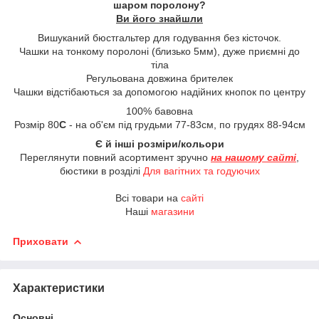
шаром поролону?
Ви його знайшли
Вишуканий бюстгальтер для годування без кісточок.
Чашки на тонкому поролоні (близько 5мм), дуже приємні до
тіла
Регульована довжина брителек
Чашки відстібаються за допомогою надійних кнопок по центру
100% бавовна
Розмір 80
С
- на об'єм під грудьми 77-83см, по грудях 88-94см
Є й інші розміри/кольори
Переглянути повний асортимент зручно
на нашому сайті
,
бюстики в розділі
Для вагітних та годуючих
Всі товари на
сайті
Наші
магазини
Приховати
Характеристики
Основні