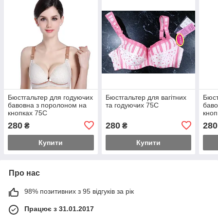
Бюстгальтер для годуючих
Бюстгальтер для вагітних
Бюст
бавовна з поролоном на
та годуючих 75С
баво
кнопках 75С
кноп
280
280
280
₴
₴
Купити
Купити
Про нас
98% позитивних з 95 відгуків за рік
Працює з 31.01.2017