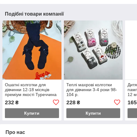
Подібні товари компанії
Ошатні колготки для
Теплі махрові колготки
Дитя
дівчинки 12-18 місяців
для дівчинки 3-4 роки 98-
памп
преміум якості Туреччина
104 р.
12 м
232
228
165
₴
₴
Купити
Купити
Про нас