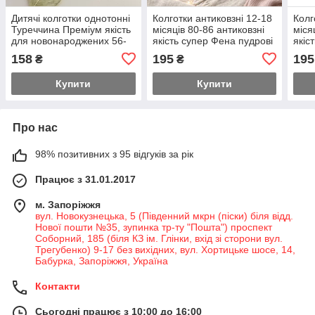
Дитячі колготки однотонні
Колготки антиковзні 12-18
Колг
Туреччина Преміум якість
місяців 80-86 антиковзні
міся
для новонароджених 56-
якість супер Фена пудрові
якіс
62 р
158
195
195
₴
₴
Купити
Купити
Про нас
98% позитивних з 95 відгуків за рік
Працює з 31.01.2017
м. Запоріжжя
вул. Новокузнецька, 5 (Південний мкрн (піски) біля відд.
Нової пошти №35, зупинка тр-ту "Пошта") проспект
Соборний, 185 (біля КЗ ім. Глінки, вхід зі сторони вул.
Трегубенко) 9-17 без вихідних, вул. Хортицьке шосе, 14,
Бабурка, Запоріжжя, Україна
Контакти
Сьогодні працює з 10:00 до 16:00