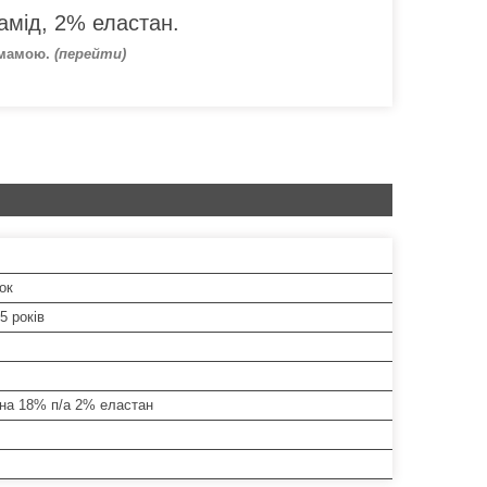
амід, 2% еластан.
 мамою.
(перейти)
ок
,5 років
на 18% п/а 2% еластан