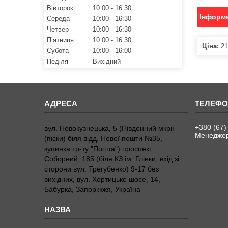
Вівторок
10:00
16:30
Інформа
Середа
10:00
16:30
Четвер
10:00
16:30
Пʼятниця
10:00
16:30
Ціна:
21
Субота
10:00
16:00
Неділя
Вихідний
+380 (67)
вул. Новокузнецька, 5 (Південний мкрн
Менедже
(піски) біля відд. Нової пошти №35,
зупинка тр-ту "Пошта") проспект
Соборний, 185 (біля КЗ ім. Глінки, вхід зі
сторони вул. Трегубенко) 9-17 без
вихідних, вул. Хортицьке шосе, 14,
Бабурка, Запоріжжя, Україна