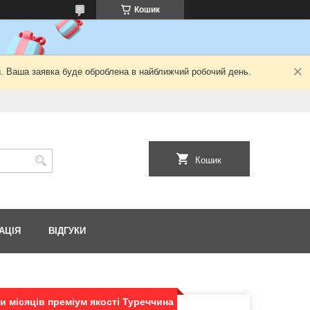
Кошик
й. Ваша заявка буде оброблена в найближчий робочий день.
Кошик
АЦІЯ
ВІДГУКИ
и місяців преміум якості Туреччина