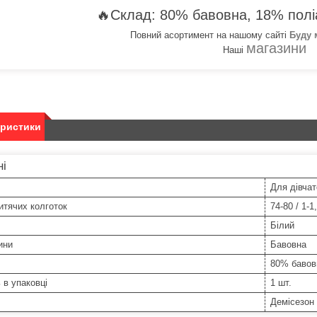
🔥Склад: 80% бавовна, 18% полі
Повний асортимент на нашому сайті
Буду
магазини
Наші
еристики
ні
Для дівчат
итячих колготок
74-80 / 1-1
Білий
ини
Бавовна
80% бавов
ь в упаковці
1 шт.
Демісезон