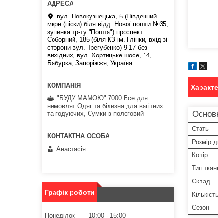
вул. Новокузнецька, 5 (Південний
мкрн (піски) біля відд. Нової пошти №35,
зупинка тр-ту "Пошта") проспект
Соборний, 185 (біля КЗ ім. Глінки, вхід зі
сторони вул. Трегубенко) 9-17 без
вихідних, вул. Хортицьке шосе, 14,
Бабурка, Запоріжжя, Україна
Характ
"БУДУ МАМОЮ" 7000 Все для
немовлят Одяг та білизна для вагітних
Основ
та годуючих, Сумки в пологовий
Стать
Розмір д
Анастасія
Колір
Тип ткан
Склад
Графік роботи
Кількіст
Сезон
Понеділок
10:00
15:00