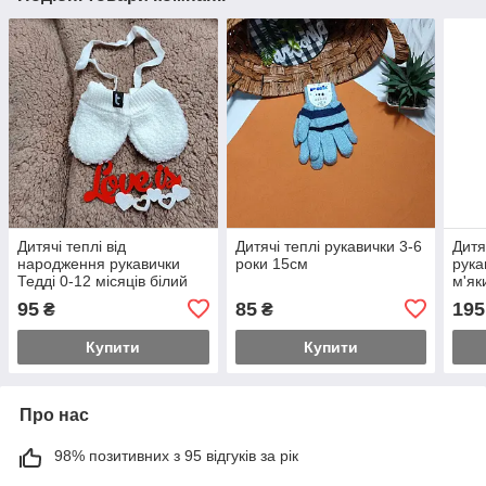
Дитячі теплі від
Дитячі теплі рукавички 3-6
Дитя
народження рукавички
роки 15см
рука
Тедді 0-12 місяців білий
м'як
95
85
195
₴
₴
Купити
Купити
Про нас
98% позитивних з 95 відгуків за рік