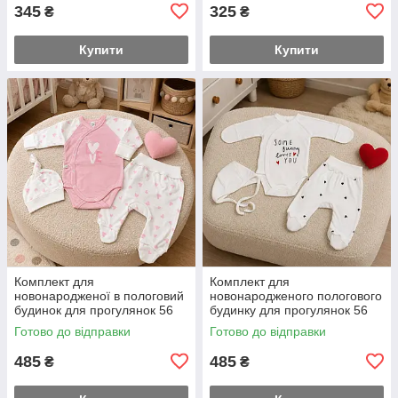
чепчик заміри на додаткових
додаткових фото
345
325
₴
₴
фото
Купити
Купити
Комплект для
Комплект для
новонародженої в пологовий
новонародженого пологового
будинок для прогулянок 56
будинку для прогулянок 56
розмір боді повзуни та
розмір боді повзуни та чепчик
Готово до відправки
Готово до відправки
шапочка заміри на
заміри на додаткових фото
додаткових фото
485
485
₴
₴