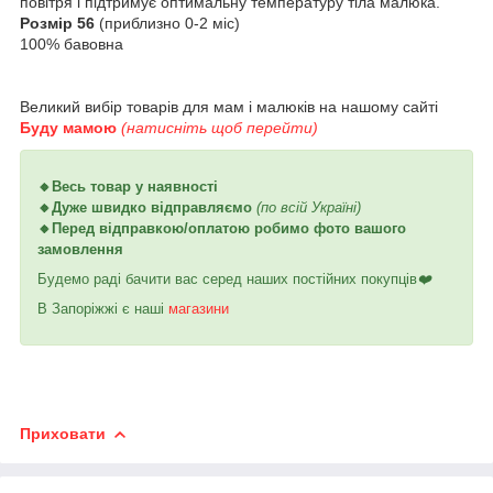
повітря і підтримує оптимальну температуру тіла малюка.
Розмір 56
(приблизно 0-2 міс)
100% бавовна
Великий вибір товарів для мам і малюків на нашому сайті
Буду мамою
(натисніть щоб перейти)
🔸Весь товар у наявності
🔸Дуже швидко відправляємо
(по всій Україні)
🔸Перед відправкою/оплатою робимо фото вашого
замовлення
Будемо раді бачити вас серед наших постійних покупців
❤️
В Запоріжжі є наші
магазини
Приховати