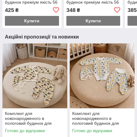
будинок преміум якість 56
будинок преміум якість 56
буди
розмір супер тканина
розмір супер тканина
розм
425
348
385
₴
₴
Купити
Купити
Акційні пропозиції та новинки
Комплект для
Комплект для
новонародженого в
новонародженого в
пологовий будинок для
пологовий будинок для
прогулянок 56 розмір
прогулянок 56 розмір боді
Готово до відправки
Готово до відправки
розпашування повзуни та
повзуни та чепчик заміри на