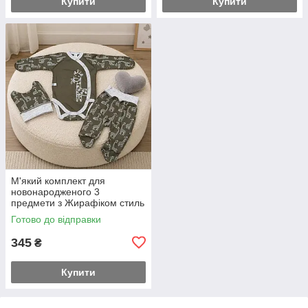
Купити
Купити
М'який комплект для
новонародженого 3
предмети з Жирафіком стиль
із перших днів 56-й розмір
Готово до відправки
345
₴
Купити