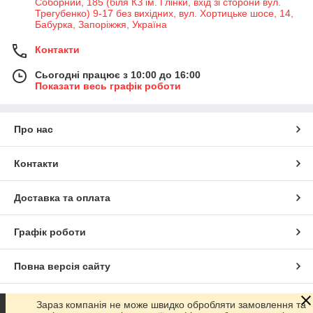
Соборний, 185 (біля КЗ ім. Глінки, вхід зі сторони вул.
Трегубенко) 9-17 без вихідних, вул. Хортицьке шосе, 14,
Бабурка, Запоріжжя, Україна
Контакти
Сьогодні працює з 10:00 до 16:00
Показати весь графік роботи
Про нас
Контакти
Доставка та оплата
Графік роботи
Повна версія сайту
Сайт створено на маркетплейсі
Prom.ua
Зараз компанія не може швидко обробляти замовлення та