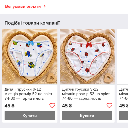
Всі умови оплати
Подібні товари компанії
Дитячі трусики 9-12
Дитячі трусики 9-12
Дитя
місяців розмір 52 на зріст
місяців розмір 52 на зріст
міся
74-80 — гарна якість
74-80 — гарна якість
74-8
45
45
45
₴
₴
Купити
Купити