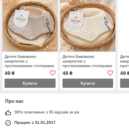
Дитячі бавовняні
Дитячі бавовняні
Дитя
шкарпетки з
шкарпетки з
шкар
протиковзкими стоперами
протиковзкими стоперами
прот
бежеві, 0-1 рік стопа 11см
молочні, 0-1 рік стопа
чорн
49
49
49
₴
₴
11см
Купити
Купити
Про нас
98% позитивних з 95 відгуків за рік
Працює з 31.01.2017