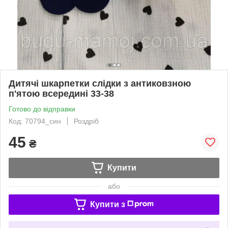
Дитячі шкарпетки слідки з антиковзною
п'ятою всередині 33-38
Готово до відправки
Код: 70794_син
Роздріб
45
₴
Купити
або
Купити з