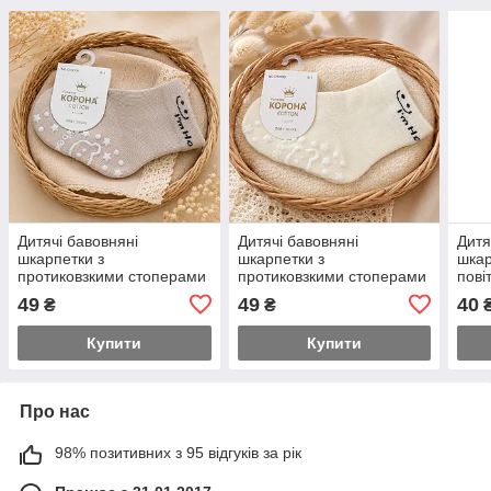
Дитячі бавовняні
Дитячі бавовняні
Дитяч
шкарпетки з
шкарпетки з
шкар
протиковзкими стоперами
протиковзкими стоперами
пові
бежеві, 0-1 рік стопа 11см
молочні, 0-1 рік стопа
роки
49
49
40
₴
₴
11см
ніжк
Купити
Купити
Про нас
98% позитивних з 95 відгуків за рік