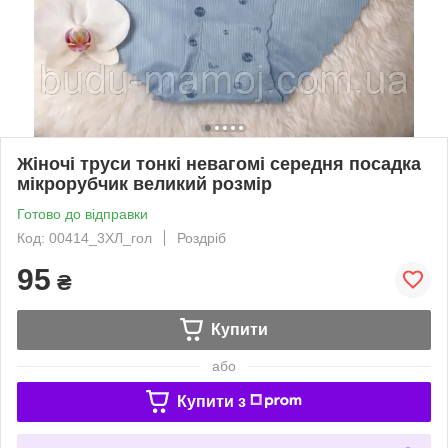
Жіночі труси тонкі невагомі середня посадка
мікрорубчик великий розмір
Готово до відправки
Код: 00414_3ХЛ_гол
Роздріб
95
₴
Купити
або
Купити з