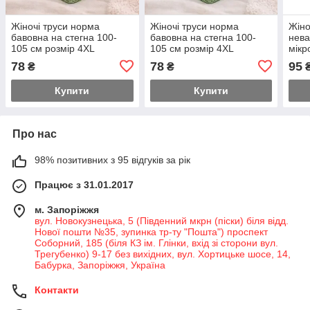
Жіночі труси норма
Жіночі труси норма
Жіно
бавовна на стегна 100-
бавовна на стегна 100-
нева
105 см розмір 4XL
105 см розмір 4XL
мікр
середньої посадки рожеві
середньої посадки білі
78
78
95
₴
₴
мереживо
мереживо
Купити
Купити
Про нас
98% позитивних з 95 відгуків за рік
Працює з 31.01.2017
м. Запоріжжя
вул. Новокузнецька, 5 (Південний мкрн (піски) біля відд.
Нової пошти №35, зупинка тр-ту "Пошта") проспект
Соборний, 185 (біля КЗ ім. Глінки, вхід зі сторони вул.
Трегубенко) 9-17 без вихідних, вул. Хортицьке шосе, 14,
Бабурка, Запоріжжя, Україна
Контакти