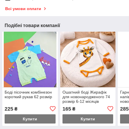
Всі умови оплати
Подібні товари компанії
Боді пісочник комбінезон
Ошатний боді Жирафік
Гарн
короткий рукав 62 розмір
для новонародженого 74
напі
розмір 6-12 місяців
ново
розм
225
165
285
₴
₴
спек
дода
Купити
Купити