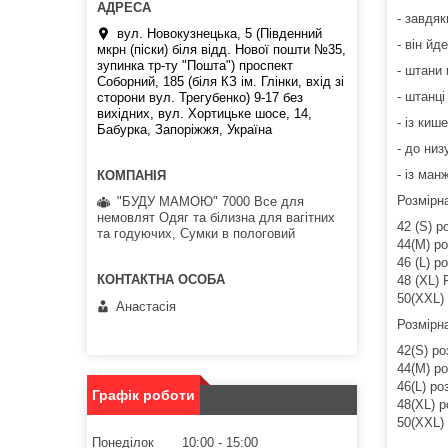
- завдяк
вул. Новокузнецька, 5 (Південний
- він йд
мкрн (піски) біля відд. Нової пошти №35,
зупинка тр-ту "Пошта") проспект
- штани 
Соборний, 185 (біля КЗ ім. Глінки, вхід зі
- штанці
сторони вул. Трегубенко) 9-17 без
вихідних, вул. Хортицьке шосе, 14,
- із киш
Бабурка, Запоріжжя, Україна
- до низ
- із ман
Розмірна
"БУДУ МАМОЮ" 7000 Все для
немовлят Одяг та білизна для вагітних
42 (S) р
та годуючих, Сумки в пологовий
44(M) ро
46 (L) р
48 (XL) 
50(XXL) 
Анастасія
Розмірна
42(S) ро
44(M) ро
46(L) ро
Графік роботи
48(XL) р
50(XXL) 
Понеділок
10:00
15:00