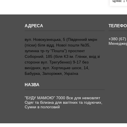
Ціна:
1 
+380 (67)
вул. Новокузнецька, 5 (Південний мкрн
Менедже
(піски) біля відд. Нової пошти №35,
зупинка тр-ту "Пошта") проспект
Соборний, 185 (біля КЗ ім. Глінки, вхід зі
сторони вул. Трегубенко) 9-17 без
вихідних, вул. Хортицьке шосе, 14,
Бабурка, Запоріжжя, Україна
"БУДУ МАМОЮ" 7000 Все для немовлят
Одяг та білизна для вагітних та годуючих,
Сумки в пологовий