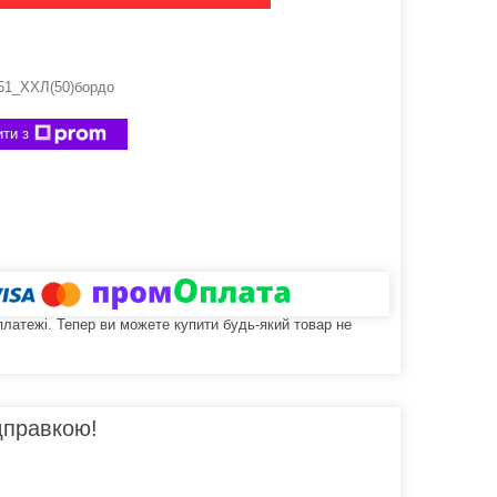
51_ХХЛ(50)бордо
ти з
 платежі. Тепер ви можете купити будь-який товар не
дправкою!