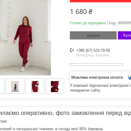
1 680 ₴
Готово до відправки
Код:
000000
Купи
Купити
+380 (67) 523-79-59
Менеджер Марина
У компанії підключені електронні
покидаючи сайту.
илаємо оперативно, фото замовлення перед ві
тюм:
влений із натуральної тканини, в складі якої 95% бавовна;