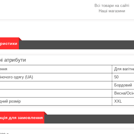
Всі товари на сайті
Наші магазини
еристики
і атрибути
ення
Для вагітн
іночого одягу (UA)
50
Бордовий
Весна/Осі
дний розмір
XXL
ція для замовлення