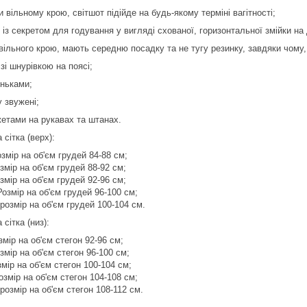
и вільному крою, світшот підійде на будь-якому терміні вагітності;
е із секретом для годування у вигляді схованої, горизонтальної змійки на
вільного крою, мають середню посадку та не тугу резинку, завдяки чому, 
 зі шнурівкою на поясі;
еньками;
у звужені;
жетами на рукавах та штанах.
 сітка (верх):
озмір на об'єм грудей 84-88 см;
змір на об'єм грудей 88-92 см;
озмір на об'єм грудей 92-96 см;
Розмір на об'єм грудей 96-100 см;
розмір на об'єм грудей 100-104 см.
 сітка (низ):
змір на об'єм стегон 92-96 см;
змір на об'єм стегон 96-100 см;
змір на об'єм стегон 100-104 см;
озмір на об'єм стегон 104-108 см;
розмір на об'єм стегон 108-112 см.