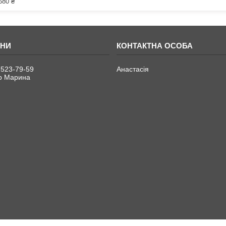
680 ₴
 523-79-59
Анастасія
р Марина