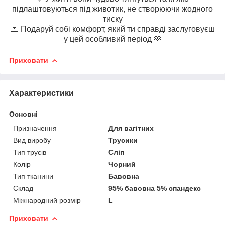
підлаштовуються під животик, не створюючи жодного
тиску
💌 Подаруй собі комфорт, який ти справді заслуговуєш
у цей особливий період 🫶
Приховати
Характеристики
Основні
Призначення
Для вагітних
Вид виробу
Трусики
Тип трусів
Сліп
Колір
Чорний
Тип тканини
Бавовна
Склад
95% бавовна 5% спандекс
Міжнародний розмір
L
Приховати