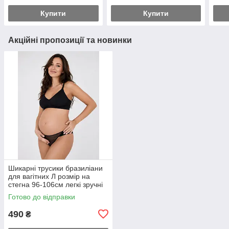
Купити
Купити
Акційні пропозиції та новинки
Шикарні трусики бразиліани
для вагітних Л розмір на
стегна 96-106см легкі зручні
дихаючі не відчуваються на
Готово до відправки
тілі
490
₴