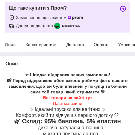
Що таке купити з Пром?
Замовлення під захистом
Доступна доставка
Опис
Характеристики
Доставка
Оплата
Умови п
Опис
✨ Швидка відправка ваших замовлень!
📸 Перед відправкою обов’язково робимо фото вашого
замовлення, щоб ви були впевнені у покупці та бачили
саме той товар, який отримаєте 💛
Всі товари на сайті тут
Наші магазини
✨ Ідеальні трусики для вагітних ✨
Комфорт, який ти відчуєш з першого дотику 🤍
🌿 Склад: 95% бавовна, 5% еластан
— дихаюча натуральна тканина
— м’яка та приємна до тіла