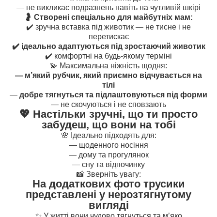
— не викликає подразнень навіть на чутливій шкірі
🤰 Створені спеціально для майбутніх мам:
✔️ зручна вставка під животик — не тисне і не
перетискає
✔️ ідеально адаптуються під зростаючий животик
✔️ комфортні на будь-якому терміні
💫 Максимальна ніжність щодня:
— м’який рубчик, який приємно відчувається на
тілі
—
добре тягнуться та підлаштовуються під форми
— не скочуються і не сповзають
💖 Настільки зручні, що ти просто
забудеш, що вони на тобі
🌸 Ідеально підходять для:
— щоденного носіння
— дому та прогулянок
— сну та відпочинку
📸 Зверніть увагу:
На додаткових фото трусики
представлені у нерозтягнутому
вигляді
✨ У житті вони чудово тягнуться та м’яко