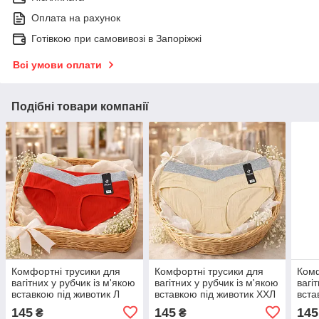
Оплата на рахунок
Готівкою при самовивозі в Запоріжжі
Всі умови оплати
Подібні товари компанії
Комфортні трусики для
Комфортні трусики для
Комф
вагітних у рубчик із м'якою
вагітних у рубчик із м'якою
вагі
вставкою під животик Л
вставкою під животик ХХЛ
вста
розмір на стегна 96-108
розмір на стегна 110-120
розм
145
145
145
₴
₴
см не перетискають
см не перетискають
см н