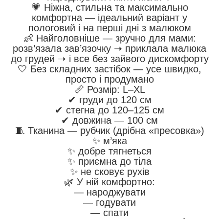
💗 Ніжна, стильна та максимально
комфортна — ідеальний варіант у
пологовий і на перші дні з малюком
👶 Найголовніше — зручно для мами:
розв’язала зав’язочку ➝ приклала малюка
до грудей ➝ і все без зайвого дискомфорту
🤍 Без складних застібок — усе швидко,
просто і продумано
📏 Розмір: L–XL
✔ груди до 120 см
✔ стегна до 120–125 см
✔ довжина — 100 см
🧵 Тканина — рубчик (дрібна «пресовка»)
✨ м’яка
✨ добре тягнеться
✨ приємна до тіла
✨ не сковує рухів
🌿 У ній комфортно:
— народжувати
— годувати
— спати