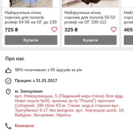
Найзручніша нічна
Найзручніша нічна
Найз
сорочка для пологів
сорочка для пологів 50-52
соро
розмір 54-56 на ОГ до 130
розмір на ОГ 100-112
розм
тканина з перфорацією
преміум бавовна Шоколад
прем
725
325
465
₴
₴
добре тягнеться і лягає по
фігурі
Купити
Купити
Про нас
98% позитивних з 95 відгуків за рік
Працює з 31.01.2017
м. Запоріжжя
вул. Новокузнецька, 5 (Південний мкрн (піски) біля відд.
Нової пошти №35, зупинка тр-ту "Пошта") проспект
Соборний, 185 (біля КЗ ім. Глінки, вхід зі сторони вул.
Трегубенко) 9-17 без вихідних, вул. Хортицьке шосе, 14,
Бабурка, Запоріжжя, Україна
Контакти