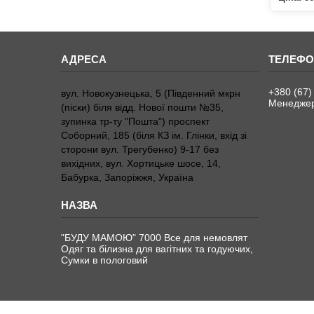
+380 (67)
вул. Новокузнецька, 5 (Південний мкрн
Менедже
(піски) біля відд. Нової пошти №35,
зупинка тр-ту "Пошта") проспект
Соборний, 185 (біля КЗ ім. Глінки, вхід зі
сторони вул. Трегубенко) 9-17 без
вихідних, вул. Хортицьке шосе, 14,
Бабурка, Запоріжжя, Україна
"БУДУ МАМОЮ" 7000 Все для немовлят
Одяг та білизна для вагітних та годуючих,
Сумки в пологовий