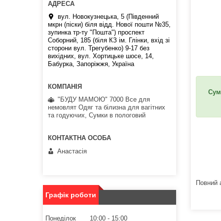
вул. Новокузнецька, 5 (Південний
мкрн (піски) біля відд. Нової пошти №35,
зупинка тр-ту "Пошта") проспект
Соборний, 185 (біля КЗ ім. Глінки, вхід зі
сторони вул. Трегубенко) 9-17 без
вихідних, вул. Хортицьке шосе, 14,
Бабурка, Запоріжжя, Україна
Сум
"БУДУ МАМОЮ" 7000 Все для
немовлят Одяг та білизна для вагітних
та годуючих, Сумки в пологовий
Анастасія
Повний 
Графік роботи
Понеділок
10:00
15:00