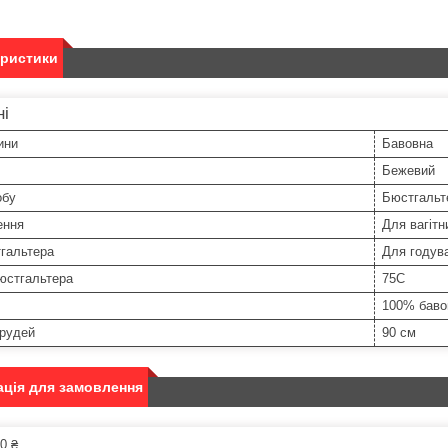
еристики
ні
ини
Бавовна
Бежевий
обу
Бюстгальт
ення
Для вагітн
гальтера
Для годув
юстгальтера
75C
100% баво
грудей
90 см
ція для замовлення
0 ₴