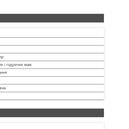
ер
их і годуючих мам
ання
вна