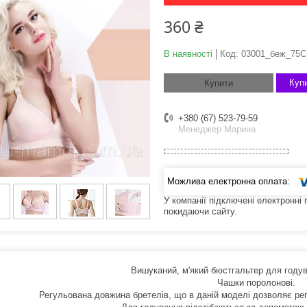
360 ₴
В наявності
Код:
03001_беж_75С
Купи
Купити
+380 (67) 523-79-59
Менеджер Марина
У компанії підключені електронні
покидаючи сайту.
Вишуканий, м'який бюстгальтер для годув
Чашки поролонові.
Регульована довжина бретелів, що в даній моделі дозволяє ре