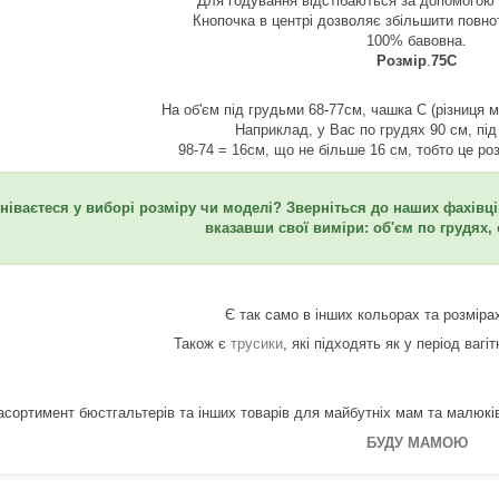
Для годування відстібаються за допомогою 
Кнопочка в центрі дозволяє збільшити повнот
100% бавовна.
Розмір
.
75С
На об'єм під грудьми 68-77см, чашка С (різниця 
Наприклад, у Вас по грудях 90 см, під
98-74 = 16см, що не більше 16 см, тобто це ро
ніваєтеся у виборі розміру чи моделі? Зверніться до наших фахівці
вказавши свої виміри: об'єм по грудях,
Є так само в інших кольорах та розміра
Також є
трусики
, які підходять як у період вагіт
асортимент бюстгальтерів та інших товарів для майбутніх мам та малюкі
БУДУ МАМОЮ