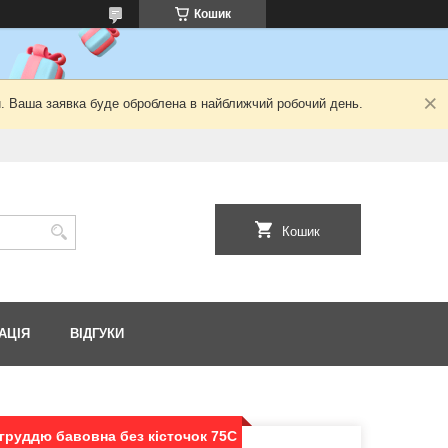
Кошик
й. Ваша заявка буде оброблена в найближчий робочий день.
Кошик
АЦІЯ
ВІДГУКИ
груддю бавовна без кісточок 75С