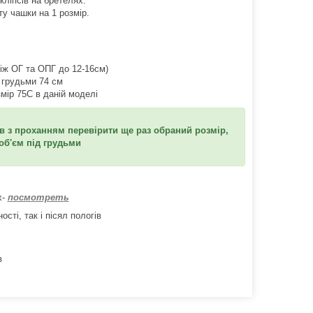
кліпсів на бретелях.
у чашки на 1 розмір.
між ОГ та ОПГ до 12-16см)
 грудьми 74 см
змір 75С в даній моделі
в з проханням перевірити ще раз обраний розмір,
 об'єм під грудьми
х
-
посмотреть
ності, так і пісял пологів
в