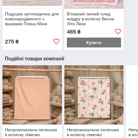
Подушка ортопедична для
В'язаний легкий плед
новонародженого з
ковдру в коляску Весна
вушками Плюш Мінкі
Літо Люкс
Польща
465
₴
275
₴
Купити
Подібні товари компанії
Непромокальна пелюшка
Непромокальна пелюшка
Неп
в коляску ліжечко
в коляску ліжечко
в ко