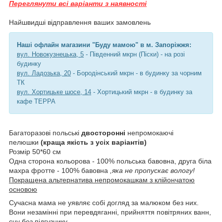
Переглянути всі варіанти з наявності
Найшвидші відправлення ваших замовлень
Наші офлайн магазини "Буду мамою" в
м.
Запоріжжя:
вул. Новокузнецька, 5
- Південний мкрн (Піски) - на розі
будинку
вул. Ладозька, 20
- Бородінський мкрн - в будинку за чорним
ТК
вул. Хортицьке шосе, 14
- Хортицький мкрн - в будинку за
кафе ТЕРРА
Багаторазові польські
двосторонні
непромокаючі
пелюшки
(краща якість з усіх варіантів)
Розмір 50*60 см
Одна сторона кольорова - 100% польська бавовна, друга біла
махра фротте - 100% бавовна
,яка не пропускає вологу!
Покращена альтернатива непромокашкам з клійончатою
основою
Сучасна мама не уявляє собі догляд за малюком без них.
Вони незамінні при перевдяганні, прийняття повітряних ванн,
сну без підгузнику.