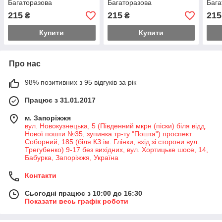
Багаторазова
Багаторазова
Бага
непромокашка фланель
непромокашка фланель
неп
215
215
215
₴
₴
Зірочки
Котики
Мет
Купити
Купити
Про нас
98% позитивних з 95 відгуків за рік
Працює з 31.01.2017
м. Запоріжжя
вул. Новокузнецька, 5 (Південний мкрн (піски) біля відд.
Нової пошти №35, зупинка тр-ту "Пошта") проспект
Соборний, 185 (біля КЗ ім. Глінки, вхід зі сторони вул.
Трегубенко) 9-17 без вихідних, вул. Хортицьке шосе, 14,
Бабурка, Запоріжжя, Україна
Контакти
Сьогодні працює з 10:00 до 16:30
Показати весь графік роботи