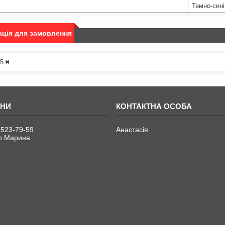
Темно-сині
ція для замовлення
5 ₴
 523-79-59
Анастасія
р Марина