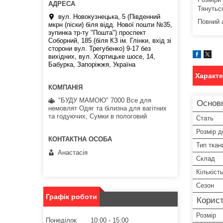
Тянутьс
вул. Новокузнецька, 5 (Південний
Повний 
мкрн (піски) біля відд. Нової пошти №35,
зупинка тр-ту "Пошта") проспект
Соборний, 185 (біля КЗ ім. Глінки, вхід зі
сторони вул. Трегубенко) 9-17 без
вихідних, вул. Хортицьке шосе, 14,
Бабурка, Запоріжжя, Україна
Характ
"БУДУ МАМОЮ" 7000 Все для
Основ
немовлят Одяг та білизна для вагітних
та годуючих, Сумки в пологовий
Стать
Розмір д
Тип ткан
Анастасія
Склад
Кількіст
Сезон
Графік роботи
Корист
Розмір
Понеділок
10:00
15:00