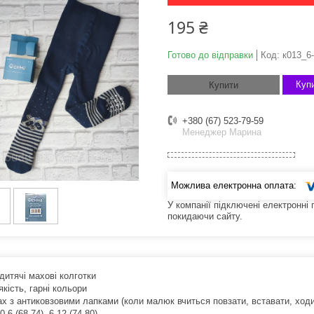
195 ₴
Готово до відправки
Код:
к013_6
Купи
Купити
+380 (67) 523-79-59
Менеджер Марина
У компанії підключені електронні
покидаючи сайту.
дитячі махові колготки
кість, гарні кольори
ах з антиковзовими лапками (коли малюк вчиться повзати, вставати, ходи
0-6 (68-74), 6-12 (74-80)