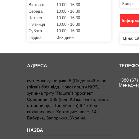
Колір
Вівторок
10:00
16:30
Середа
10:00
16:30
Четвер
10:00
16:30
Інформа
Пʼятниця
10:00
16:30
Субота
10:00
16:00
Неділя
Вихідний
Ціна:
19
+380 (67)
вул. Новокузнецька, 5 (Південний мкрн
Менедже
(піски) біля відд. Нової пошти №35,
зупинка тр-ту "Пошта") проспект
Соборний, 185 (біля КЗ ім. Глінки, вхід зі
сторони вул. Трегубенко) 9-17 без
вихідних, вул. Хортицьке шосе, 14,
Бабурка, Запоріжжя, Україна