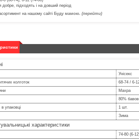
я добре, підходять і на довший період
асортимент на нашому сайті
Буду мамою.
(перейти)
еристики
ні
Унісекс
итячих колготок
68-74 / 6-1
ини
Махра
80% бавов
ь в упаковці
1 шт.
Зима
увальницькі характеристики
74-80 (6-12