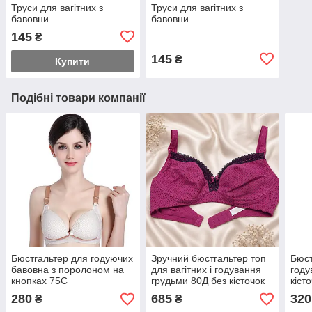
Труси для вагітних з
Труси для вагітних з
бавовни
бавовни
145
₴
145
₴
Купити
Подібні товари компанії
Бюстгальтер для годуючих
Зручний бюстгальтер топ
Бюст
бавовна з поролоном на
для вагітних і годування
году
кнопках 75С
грудьми 80Д без кісточок
кіст
легкий м'який не
280
685
320
₴
₴
відчувається на тілі