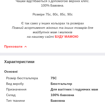
Чашки відстібаються з допомогою верхніх кліпс.
100% Бавовна.
Розміри 75с, 80с, 85с, 90с
Є так само у інших кольорах та розмірах
Повний асортимент жіночих та інших товарів для
майбутніх мам і малюків
на нашому сайті
БУДУ МАМОЮ
Приховати
Характеристики
Основні
Розмір бюстгальтера
75C
Вид виробу
Бюстгальтер
Призначення
Для вагітних і годуючих мам
Склад
100% бавовна
Тип тканини
Бавовна