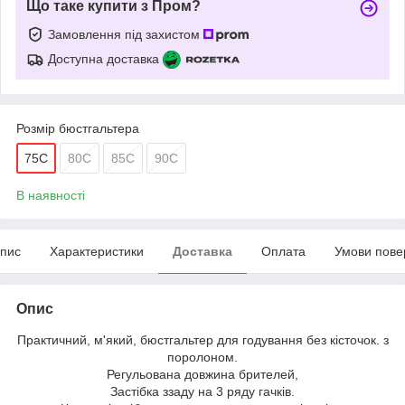
Що таке купити з Пром?
Замовлення під захистом
Доступна доставка
Розмір бюстгальтера
75C
80С
85С
90С
В наявності
пис
Характеристики
Доставка
Оплата
Умови пове
Опис
Практичний, м'який, бюстгальтер для годування без кісточок. з
поролоном.
Регульована довжина брителей,
Застібка ззаду на 3 ряду гачків.