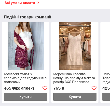
Всі умови оплати
Подібні товари компанії
Комплект халат з
Мереживна красива
Реко
сорочкою для годування в
ночнушка преміум віскоза
Тепл
пологовий
розмір 3ХЛ Персикова
году
синт
465
765
425
₴/комплект
₴
Купити
Купити